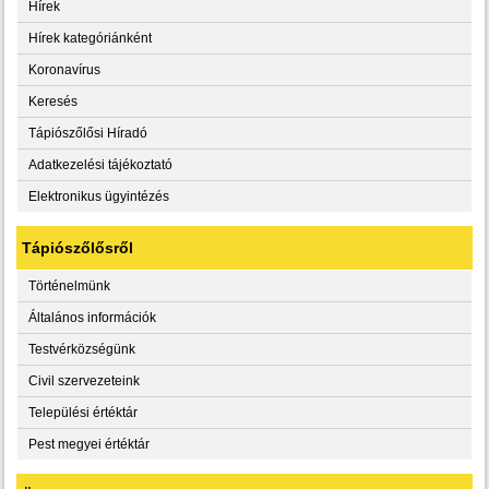
Hírek
Hírek kategóriánként
Koronavírus
Keresés
Tápiószőlősi Híradó
Adatkezelési tájékoztató
Elektronikus ügyintézés
Tápiószőlősről
Történelmünk
Általános információk
Testvérközségünk
Civil szervezeteink
Települési értéktár
Pest megyei értéktár