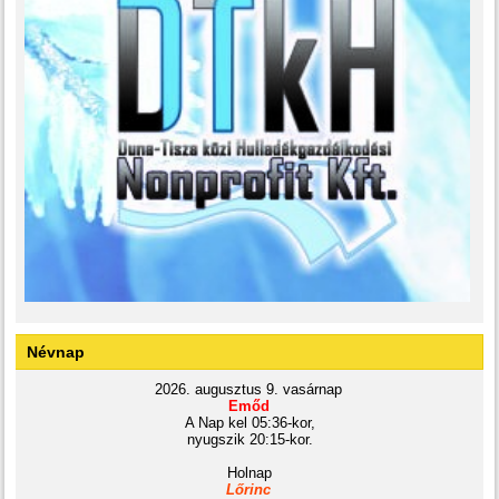
Névnap
2026. augusztus 9. vasárnap
Emőd
A Nap kel 05:36-kor,
nyugszik 20:15-kor.
Holnap
Lőrinc