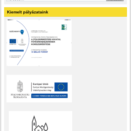
Kiemelt pályázataink