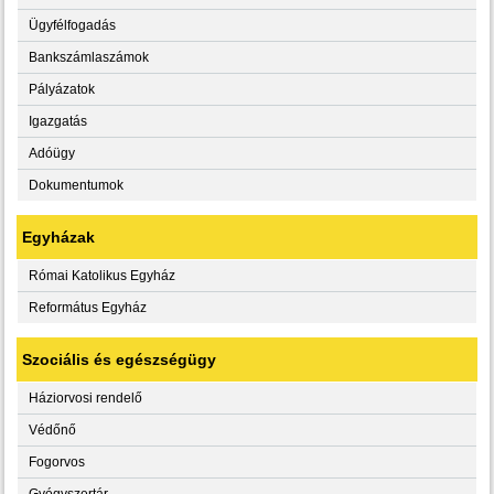
Ügyfélfogadás
Bankszámlaszámok
Pályázatok
Igazgatás
Adóügy
Dokumentumok
Egyházak
Római Katolikus Egyház
Református Egyház
Szociális és egészségügy
Háziorvosi rendelő
Védőnő
Fogorvos
Gyógyszertár