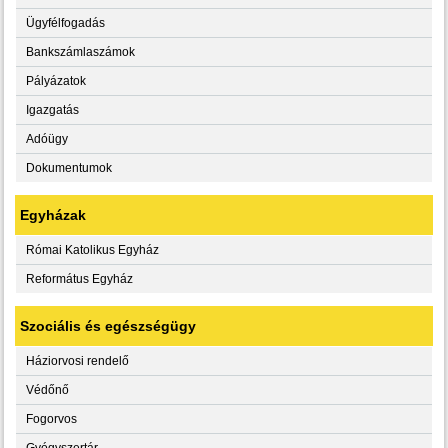
Ügyfélfogadás
Bankszámlaszámok
Pályázatok
Igazgatás
Adóügy
Dokumentumok
Egyházak
Római Katolikus Egyház
Református Egyház
Szociális és egészségügy
Háziorvosi rendelő
Védőnő
Fogorvos
Gyógyszertár