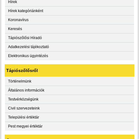
Hírek
Hírek kategóriánként
Koronavírus
Keresés
Tápiószőlősi Híradó
Adatkezelési tájékoztató
Elektronikus ügyintézés
Tápiószőlősről
Történelmünk
Általános információk
Testvérközségünk
Civil szervezeteink
Települési értéktár
Pest megyei értéktár