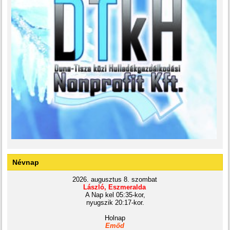
Névnap
2026. augusztus 8. szombat
László, Eszmeralda
A Nap kel 05:35-kor,
nyugszik 20:17-kor.
Holnap
Emőd