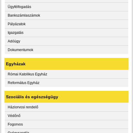
Ügyfélfogadás
Bankszámlaszámok
Pályázatok
Igazgatás
Adóügy
Dokumentumok
Egyházak
Római Katolikus Egyház
Református Egyház
Szociális és egészségügy
Háziorvosi rendelő
Védőnő
Fogorvos
Gyógyszertár