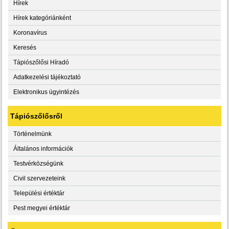
Hírek
Hírek kategóriánként
Koronavírus
Keresés
Tápiószőlősi Híradó
Adatkezelési tájékoztató
Elektronikus ügyintézés
Tápiószőlősről
Történelmünk
Általános információk
Testvérközségünk
Civil szervezeteink
Települési értéktár
Pest megyei értéktár