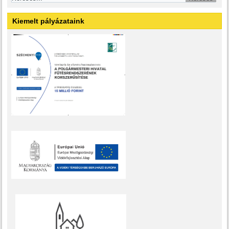
Kiemelt pályázataink