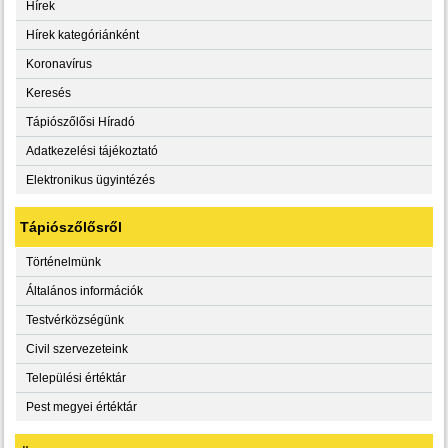
Hírek
Hírek kategóriánként
Koronavírus
Keresés
Tápiószőlősi Híradó
Adatkezelési tájékoztató
Elektronikus ügyintézés
Tápiószőlősről
Történelmünk
Általános információk
Testvérközségünk
Civil szervezeteink
Települési értéktár
Pest megyei értéktár