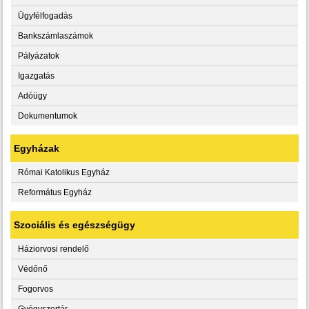
Ügyfélfogadás
Bankszámlaszámok
Pályázatok
Igazgatás
Adóügy
Dokumentumok
Egyházak
Római Katolikus Egyház
Református Egyház
Szociális és egészségügy
Háziorvosi rendelő
Védőnő
Fogorvos
Gyógyszertár