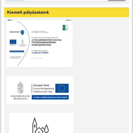
Kiemelt pályázataink