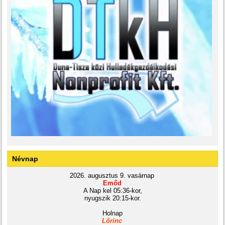
Névnap
2026. augusztus 9. vasárnap
Emőd
A Nap kel 05:36-kor,
nyugszik 20:15-kor.
Holnap
Lőrinc