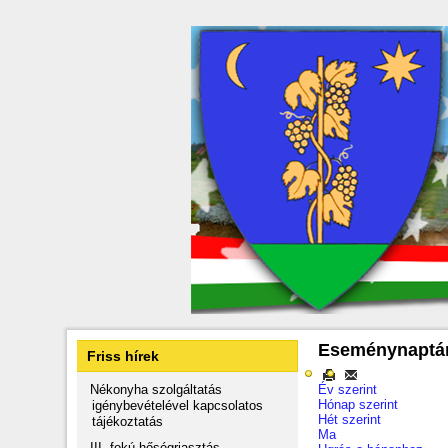
Eseménynaptá
Friss hírek
Nékonyha szolgáltatás
Év szerint
Hónap szerint
igénybevételével kapcsolatos
Hét szerint
tájékoztatás
Ma
III. fokú hőségriasztás