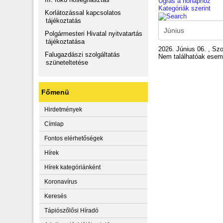
Ugrás a hónaphoz
Kategóriák szerint
Korlátozással kapcsolatos
tájékoztatás
Polgármesteri Hivatal nyitvatartás
tájékoztatása
2026. Június 06. , Sz
Falugazdászi szolgáltatás
Nem találhatóak ese
szüneteltetése
Főmenü
Hirdetmények
Címlap
Fontos elérhetőségek
Hírek
Hírek kategóriánként
Koronavírus
Keresés
Tápiószőlősi Híradó