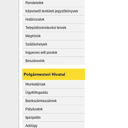
Rendeletek
Képviselő-testületi jegyzőkönyvek
Határozatok
Településrendezési tervek
Meghívók
Szálláshelyek
Ingyenes wifi pontok
Beszámolók
Polgármesteri Hivatal
Munkatársak
Ügyfélfogadás
Bankszámlaszámok
Pályázatok
Igazgatás
Adóügy