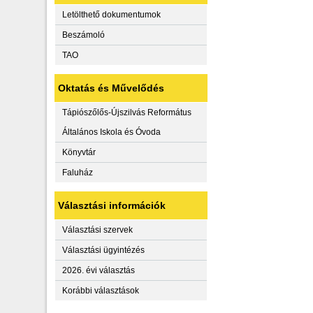
Letölthető dokumentumok
Beszámoló
TAO
Oktatás és Művelődés
Tápiószőlős-Újszilvás Református
Általános Iskola és Óvoda
Könyvtár
Faluház
Választási információk
Választási szervek
Választási ügyintézés
2026. évi választás
Korábbi választások