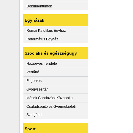
Dokumentumok
Egyházak
Római Katolikus Egyház
Református Egyház
Szociális és egészségügy
Háziorvosi rendelő
Védőnő
Fogorvos
Gyógyszertár
Idősek Gondozási Központja
Családsegítő és Gyermekjóléti
Szolgálat
Sport