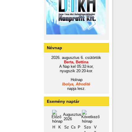
Névnap
2026. augusztus 6. csütörtök
Berta, Bettina
A Nap kel 05:32-kor,
nyugszik 20:20-kor.
Holnap
Ibolya, Afrodité
napja lesz.
Esemény naptár
Augusztus
2026
H
K
Sz
Cs
P
Szo
V