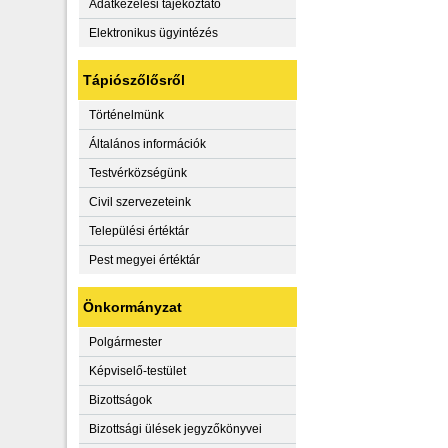
Adatkezelési tájékoztató
Elektronikus ügyintézés
Tápiószőlősről
Történelmünk
Általános információk
Testvérközségünk
Civil szervezeteink
Települési értéktár
Pest megyei értéktár
Önkormányzat
Polgármester
Képviselő-testület
Bizottságok
Bizottsági ülések jegyzőkönyvei