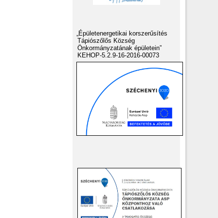
„Épületenergetikai korszerűsítés
Tápiószőlős Község
Önkormányzatának épületein”
KEHOP-5.2.9-16-2016-00073