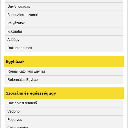
Ügyfélfogadás
Bankszámlaszámok
Pályázatok
Igazgatás
Adóügy
Dokumentumok
Egyházak
Római Katolikus Egyház
Református Egyház
Szociális és egészségügy
Háziorvosi rendelő
Védőnő
Fogorvos
Gyógyszertár