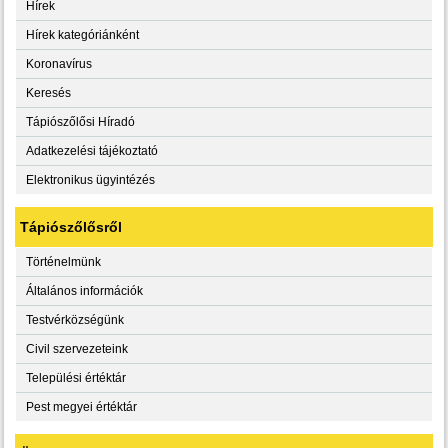
Hírek
Hírek kategóriánként
Koronavírus
Keresés
Tápiószőlősi Híradó
Adatkezelési tájékoztató
Elektronikus ügyintézés
Tápiószőlősről
Történelmünk
Általános információk
Testvérközségünk
Civil szervezeteink
Települési értéktár
Pest megyei értéktár