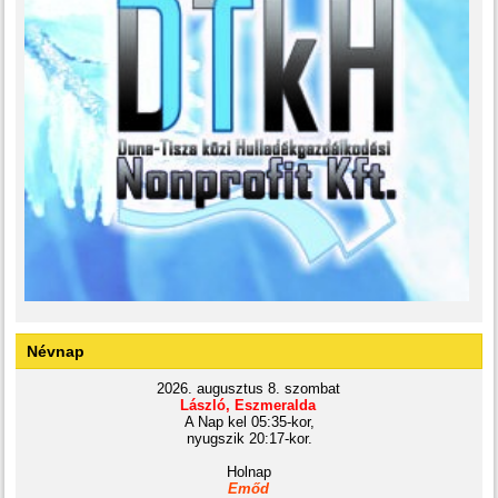
Névnap
2026. augusztus 8. szombat
László, Eszmeralda
A Nap kel 05:35-kor,
nyugszik 20:17-kor.
Holnap
Emőd