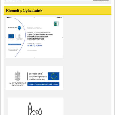
Kiemelt pályázataink