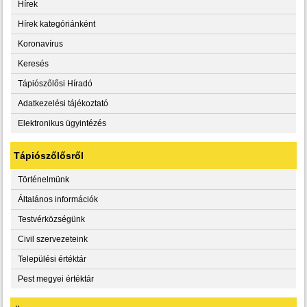
Hírek
Hírek kategóriánként
Koronavírus
Keresés
Tápiószőlősi Híradó
Adatkezelési tájékoztató
Elektronikus ügyintézés
Tápiószőlősről
Történelmünk
Általános információk
Testvérközségünk
Civil szervezeteink
Települési értéktár
Pest megyei értéktár