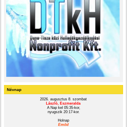
Névnap
2026. augusztus 8. szombat
László, Eszmeralda
A Nap kel 05:35-kor,
nyugszik 20:17-kor.
Holnap
Emőd