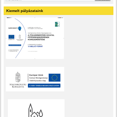
Kiemelt pályázataink