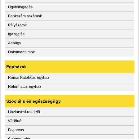
Ügyfélfogadás
Bankszámlaszámok
Pályázatok
Igazgatás
Adóügy
Dokumentumok
Egyházak
Római Katolikus Egyház
Református Egyház
Szociális és egészségügy
Háziorvosi rendelő
Védőnő
Fogorvos
Gyógyszertár