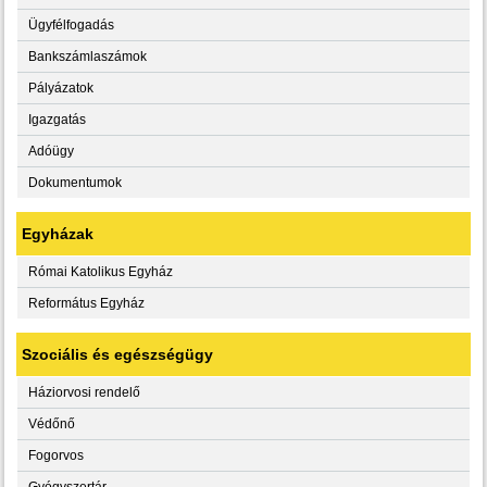
Ügyfélfogadás
Bankszámlaszámok
Pályázatok
Igazgatás
Adóügy
Dokumentumok
Egyházak
Római Katolikus Egyház
Református Egyház
Szociális és egészségügy
Háziorvosi rendelő
Védőnő
Fogorvos
Gyógyszertár