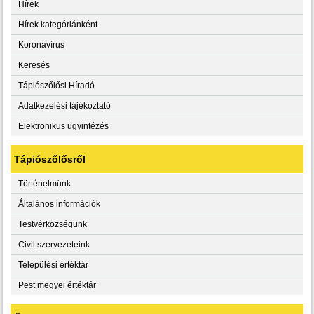
Hírek
Hírek kategóriánként
Koronavírus
Keresés
Tápiószőlősi Híradó
Adatkezelési tájékoztató
Elektronikus ügyintézés
Tápiószőlősről
Történelmünk
Általános információk
Testvérközségünk
Civil szervezeteink
Települési értéktár
Pest megyei értéktár