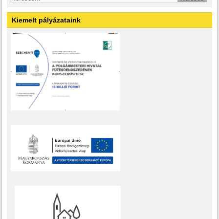
Kiemelt pályázataink