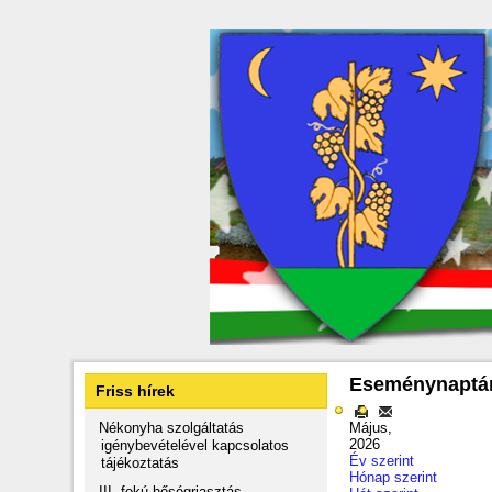
Eseménynaptá
Friss hírek
Nékonyha szolgáltatás
Május,
2026
igénybevételével kapcsolatos
Év szerint
tájékoztatás
Hónap szerint
III. fokú hőségriasztás