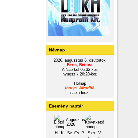
Névnap
2026. augusztus 6. csütörtök
Berta, Bettina
A Nap kel 05:32-kor,
nyugszik 20:20-kor.
Holnap
Ibolya, Afrodité
napja lesz.
Esemény naptár
Augusztus
2026
H
K
Sz
Cs
P
Szo
V