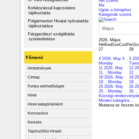
Hét szerint
Ma
Korlátozással kapcsolatos
Ugrás a hónaphoz
tájékoztatás
Kategóriák szerint
Polgármesteri Hivatal nyitvatartás
tájékoztatása
Falugazdászi szolgáltatás
szüneteltetése
2026. Május
Hét
Ked
Sze
Csü
Pén
Sz
27
28
Főmenü
4
2026. May 4. ,
5
202
Monday
Tues
11
2026. May
12
20
Hirdetmények
11. , Monday
12. ,
18
2026. May
19
20
Címlap
18. , Monday
19. ,
25
2026. May
26
20
Fontos elérhetőségek
25. , Monday
26. ,
Hírek
Községi rendezvénye
Minden kategória ...
Hírek kategóriánként
Mutassa az összes ka
Koronavírus
Keresés
Tápiószőlősi Híradó