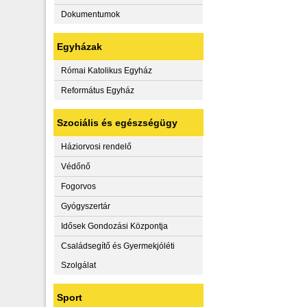
Dokumentumok
Egyházak
Római Katolikus Egyház
Református Egyház
Szociális és egészségügy
Háziorvosi rendelő
Védőnő
Fogorvos
Gyógyszertár
Idősek Gondozási Központja
Családsegítő és Gyermekjóléti
Szolgálat
Sport