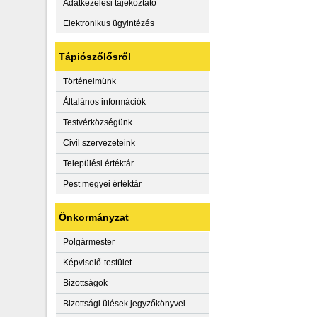
Adatkezelési tájékoztató
Elektronikus ügyintézés
Tápiószőlősről
Történelmünk
Általános információk
Testvérközségünk
Civil szervezeteink
Települési értéktár
Pest megyei értéktár
Önkormányzat
Polgármester
Képviselő-testület
Bizottságok
Bizottsági ülések jegyzőkönyvei