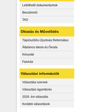
Letölthető dokumentumok
Beszámoló
TAO
Oktatás és Művelődés
Tápiószőlős-Újszilvás Református
Általános Iskola és Óvoda
Könyvtár
Faluház
Választási információk
Választási szervek
Választási ügyintézés
2026. évi választás
Korábbi választások