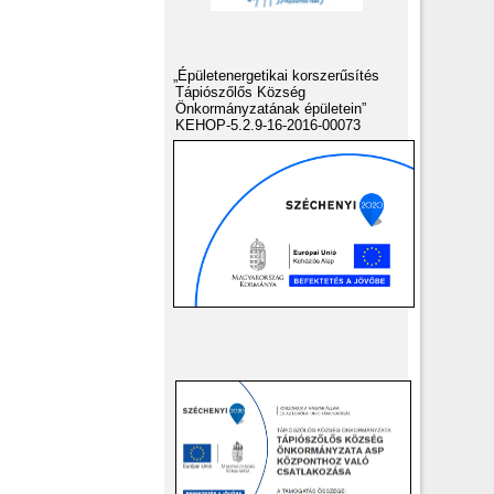
„Épületenergetikai korszerűsítés
Tápiószőlős Község
Önkormányzatának épületein”
KEHOP-5.2.9-16-2016-00073