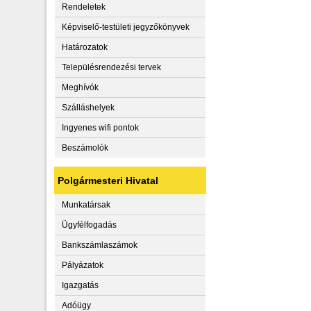
Rendeletek
Képviselő-testületi jegyzőkönyvek
Határozatok
Településrendezési tervek
Meghívók
Szálláshelyek
Ingyenes wifi pontok
Beszámolók
Polgármesteri Hivatal
Munkatársak
Ügyfélfogadás
Bankszámlaszámok
Pályázatok
Igazgatás
Adóügy