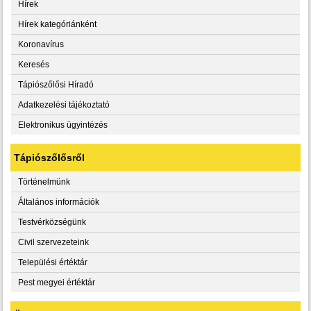
Hírek
Hírek kategóriánként
Koronavírus
Keresés
Tápiószőlősi Híradó
Adatkezelési tájékoztató
Elektronikus ügyintézés
Tápiószőlősről
Történelmünk
Általános információk
Testvérközségünk
Civil szervezeteink
Települési értéktár
Pest megyei értéktár