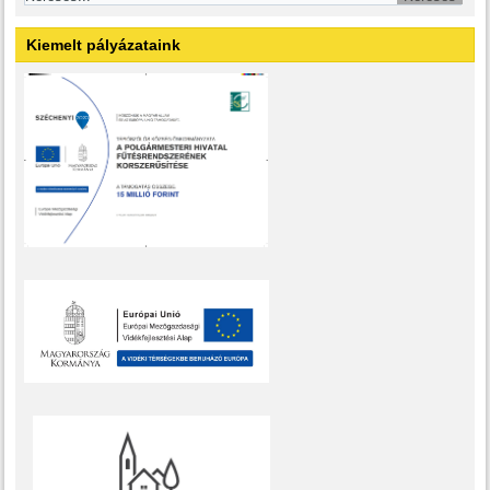
Kiemelt pályázataink