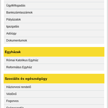
Ügyfélfogadás
Bankszámlaszámok
Pályázatok
Igazgatás
Adóügy
Dokumentumok
Egyházak
Római Katolikus Egyház
Református Egyház
Szociális és egészségügy
Háziorvosi rendelő
Védőnő
Fogorvos
Gyógyszertár