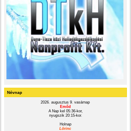
Névnap
2026. augusztus 9. vasárnap
Emőd
A Nap kel 05:36-kor,
nyugszik 20:15-kor.
Holnap
Lőrinc