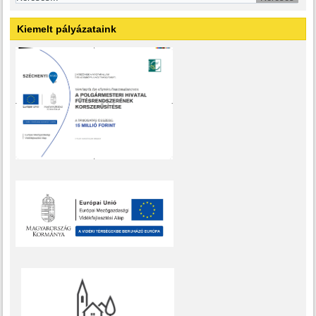
Kiemelt pályázataink