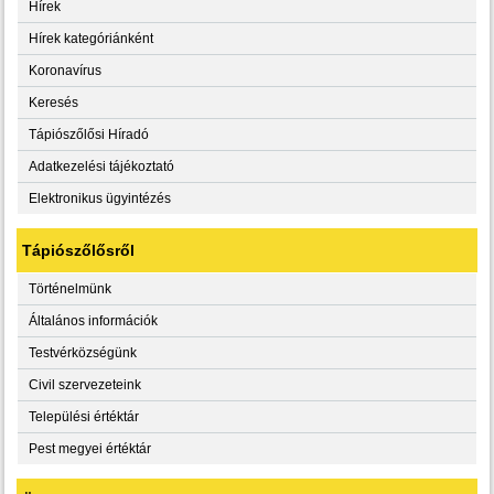
Hírek
Hírek kategóriánként
Koronavírus
Keresés
Tápiószőlősi Híradó
Adatkezelési tájékoztató
Elektronikus ügyintézés
Tápiószőlősről
Történelmünk
Általános információk
Testvérközségünk
Civil szervezeteink
Települési értéktár
Pest megyei értéktár