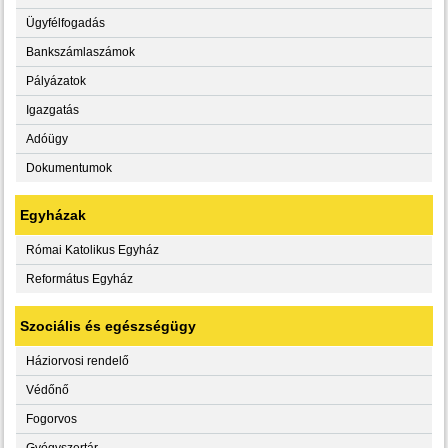
Ügyfélfogadás
Bankszámlaszámok
Pályázatok
Igazgatás
Adóügy
Dokumentumok
Egyházak
Római Katolikus Egyház
Református Egyház
Szociális és egészségügy
Háziorvosi rendelő
Védőnő
Fogorvos
Gyógyszertár