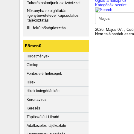
Ugrás a hónaphoz
Takarékoskodjunk az ivóvízzel
Kategóriák szerint
Nékonyha szolgáltatás
igénybevételével kapcsolatos
tájékoztatás
III. fokú hőségriasztás
2026. Május 07. , Csü
Nem találhatóak ese
Főmenü
Hirdetmények
Címlap
Fontos elérhetőségek
Hírek
Hírek kategóriánként
Koronavírus
Keresés
Tápiószőlősi Híradó
Adatkezelési tájékoztató