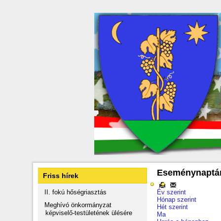
Eseménynaptá
Friss hírek
II. fokú hőségriasztás
Év szerint
Hónap szerint
Meghívó önkormányzat
Hét szerint
képviselő-testületének ülésére
Ma