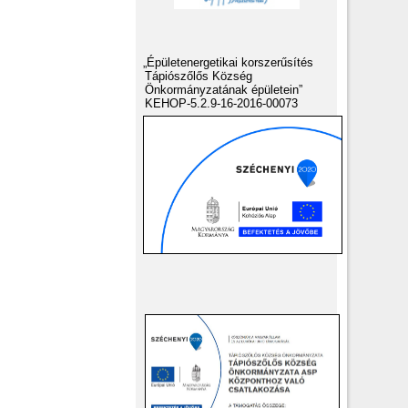
„Épületenergetikai korszerűsítés
Tápiószőlős Község
Önkormányzatának épületein”
KEHOP-5.2.9-16-2016-00073