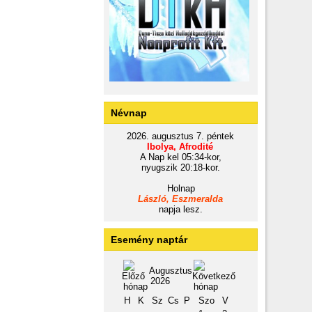
Névnap
2026. augusztus 7. péntek
Ibolya, Afrodité
A Nap kel 05:34-kor,
nyugszik 20:18-kor.
Holnap
László, Eszmeralda
napja lesz.
Esemény naptár
Augusztus
2026
H
K
Sz
Cs
P
Szo
V