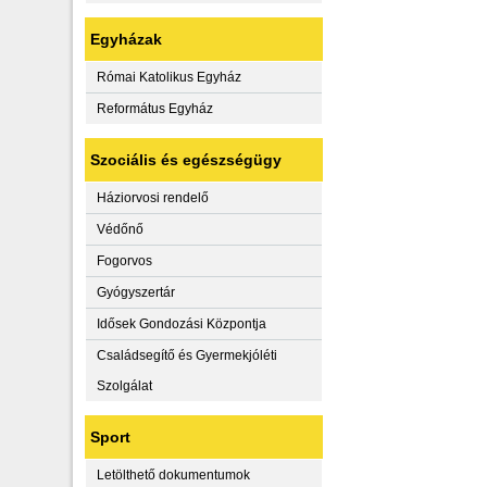
Egyházak
Római Katolikus Egyház
Református Egyház
Szociális és egészségügy
Háziorvosi rendelő
Védőnő
Fogorvos
Gyógyszertár
Idősek Gondozási Központja
Családsegítő és Gyermekjóléti
Szolgálat
Sport
Letölthető dokumentumok