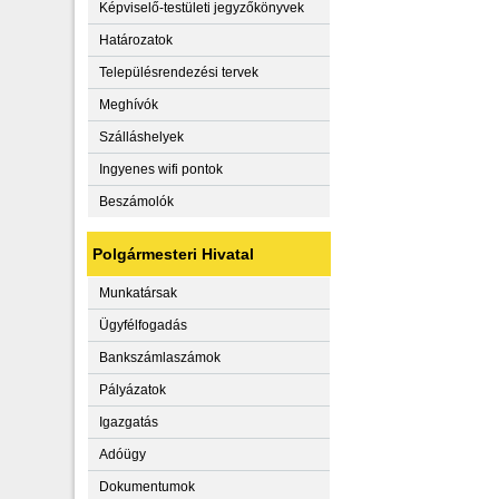
Képviselő-testületi jegyzőkönyvek
Határozatok
Településrendezési tervek
Meghívók
Szálláshelyek
Ingyenes wifi pontok
Beszámolók
Polgármesteri Hivatal
Munkatársak
Ügyfélfogadás
Bankszámlaszámok
Pályázatok
Igazgatás
Adóügy
Dokumentumok