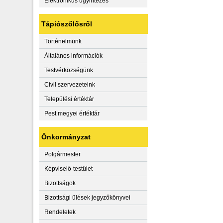
Elektronikus ügyintézés
Tápiószőlősről
Történelmünk
Általános információk
Testvérközségünk
Civil szervezeteink
Települési értéktár
Pest megyei értéktár
Önkormányzat
Polgármester
Képviselő-testület
Bizottságok
Bizottsági ülések jegyzőkönyvei
Rendeletek