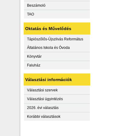
Beszámoló
TAO
Oktatás és Művelődés
Tápiószőlős-Újszilvás Református
Általános Iskola és Óvoda
Könyvtár
Faluház
Választási információk
Választási szervek
Választási ügyintézés
2026. évi választás
Korábbi választások