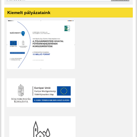
Kiemelt pályázataink