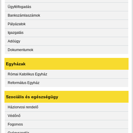
Ügyfélfogadás
Bankszámlaszámok
Pályázatok
Igazgatás
Adóügy
Dokumentumok
Egyházak
Római Katolikus Egyház
Református Egyház
Szociális és egészségügy
Háziorvosi rendelő
Védőnő
Fogorvos
Gyógyszertár