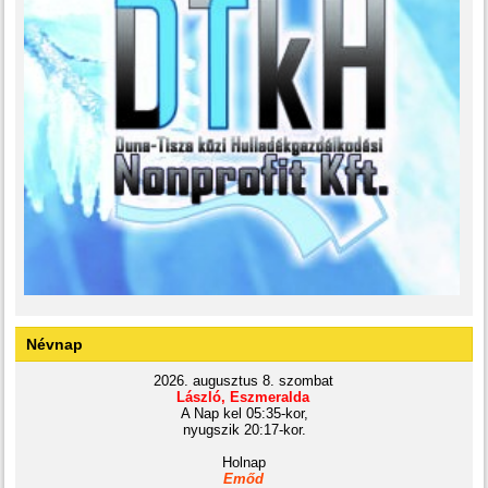
Névnap
2026. augusztus 8. szombat
László, Eszmeralda
A Nap kel 05:35-kor,
nyugszik 20:17-kor.
Holnap
Emőd