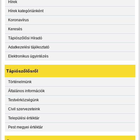
Hírek
Hírek kategóriánként
Koronavírus
Keresés
Tápiószőlősi Híradó
Adatkezelési tájékoztató
Elektronikus ügyintézés
Tápiószőlősről
Történelmünk
Általános információk
Testvérközségünk
Civil szervezeteink
Települési értéktár
Pest megyei értéktár