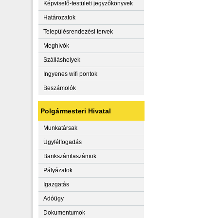
Képviselő-testületi jegyzőkönyvek
Határozatok
Településrendezési tervek
Meghívók
Szálláshelyek
Ingyenes wifi pontok
Beszámolók
Polgármesteri Hivatal
Munkatársak
Ügyfélfogadás
Bankszámlaszámok
Pályázatok
Igazgatás
Adóügy
Dokumentumok