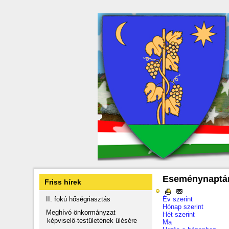
Eseménynaptá
Friss hírek
II. fokú hőségriasztás
Év szerint
Hónap szerint
Meghívó önkormányzat
Hét szerint
képviselő-testületének ülésére
Ma