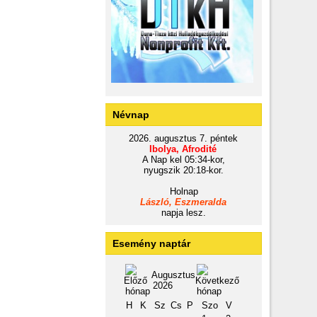
Névnap
2026. augusztus 7. péntek
Ibolya, Afrodité
A Nap kel 05:34-kor,
nyugszik 20:18-kor.
Holnap
László, Eszmeralda
napja lesz.
Esemény naptár
Augusztus
2026
H
K
Sz
Cs
P
Szo
V