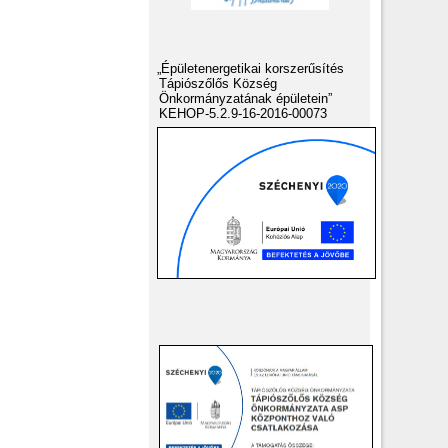
„Épületenergetikai korszerűsítés
Tápiószőlős Község
Önkormányzatának épületein”
KEHOP-5.2.9-16-2016-00073