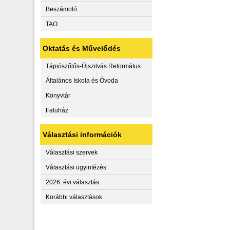
Beszámoló
TAO
Oktatás és Művelődés
Tápiószőlős-Újszilvás Református
Általános Iskola és Óvoda
Könyvtár
Faluház
Választási információk
Választási szervek
Választási ügyintézés
2026. évi választás
Korábbi választások