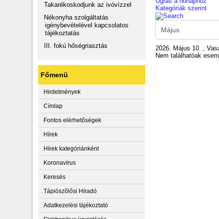
Ugrás a hónaphoz
Takarékoskodjunk az ivóvízzel
Kategóriák szerint
Nékonyha szolgáltatás
igénybevételével kapcsolatos
tájékoztatás
III. fokú hőségriasztás
2026. Május 10. , Vas
Nem találhatóak ese
Főmenü
Hirdetmények
Címlap
Fontos elérhetőségek
Hírek
Hírek kategóriánként
Koronavírus
Keresés
Tápiószőlősi Híradó
Adatkezelési tájékoztató