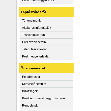
Elektronikus ügyintézés
Tápiószőlősről
Történelmünk
Általános információk
Testvérközségünk
Civil szervezeteink
Települési értéktár
Pest megyei értéktár
Önkormányzat
Polgármester
Képviselő-testület
Bizottságok
Bizottsági ülések jegyzőkönyvei
Rendeletek