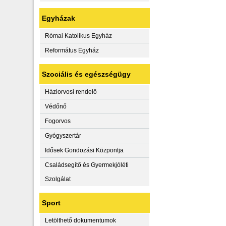
Egyházak
Római Katolikus Egyház
Református Egyház
Szociális és egészségügy
Háziorvosi rendelő
Védőnő
Fogorvos
Gyógyszertár
Idősek Gondozási Központja
Családsegítő és Gyermekjóléti
Szolgálat
Sport
Letölthető dokumentumok