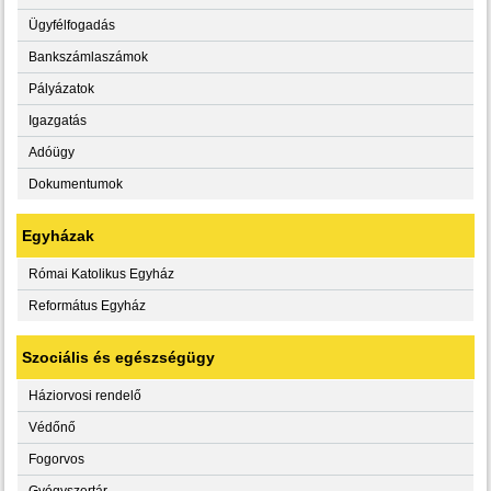
Ügyfélfogadás
Bankszámlaszámok
Pályázatok
Igazgatás
Adóügy
Dokumentumok
Egyházak
Római Katolikus Egyház
Református Egyház
Szociális és egészségügy
Háziorvosi rendelő
Védőnő
Fogorvos
Gyógyszertár