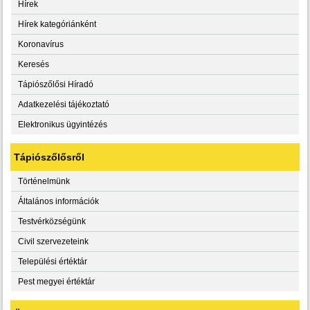
Hírek
Hírek kategóriánként
Koronavírus
Keresés
Tápiószőlősi Híradó
Adatkezelési tájékoztató
Elektronikus ügyintézés
Tápiószőlősről
Történelmünk
Általános információk
Testvérközségünk
Civil szervezeteink
Települési értéktár
Pest megyei értéktár