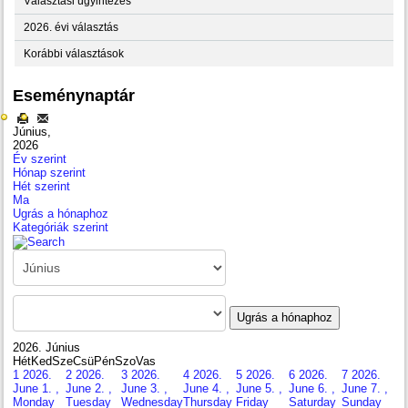
Választási ügyintézés
2026. évi választás
Korábbi választások
Eseménynaptár
Június,
2026
Év szerint
Hónap szerint
Hét szerint
Ma
Ugrás a hónaphoz
Kategóriák szerint
Ugrás a hónaphoz
2026. Június
Hét
Ked
Sze
Csü
Pén
Szo
Vas
1
2026.
2
2026.
3
2026.
4
2026.
5
2026.
6
2026.
7
2026.
June 1. ,
June 2. ,
June 3. ,
June 4. ,
June 5. ,
June 6. ,
June 7. ,
Monday
Tuesday
Wednesday
Thursday
Friday
Saturday
Sunday