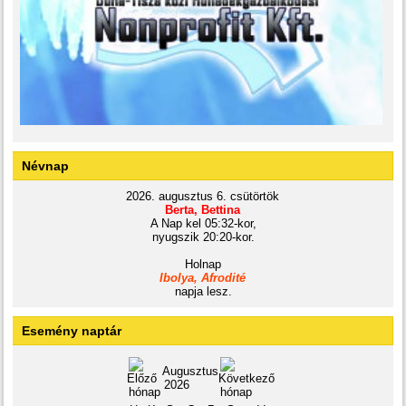
Névnap
2026. augusztus 6. csütörtök
Berta, Bettina
A Nap kel 05:32-kor,
nyugszik 20:20-kor.
Holnap
Ibolya, Afrodité
napja lesz.
Esemény naptár
Augusztus
2026