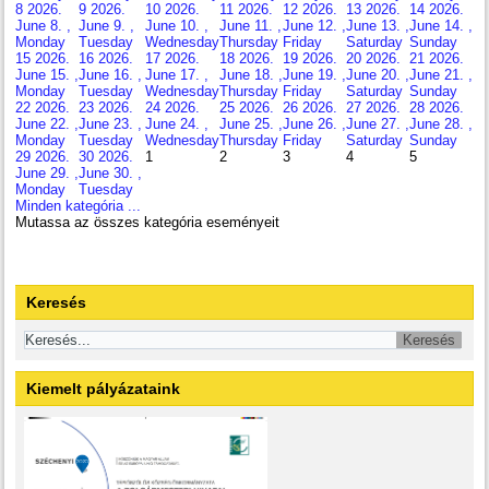
8
2026.
9
2026.
10
2026.
11
2026.
12
2026.
13
2026.
14
2026.
June 8. ,
June 9. ,
June 10. ,
June 11. ,
June 12. ,
June 13. ,
June 14. ,
Monday
Tuesday
Wednesday
Thursday
Friday
Saturday
Sunday
15
2026.
16
2026.
17
2026.
18
2026.
19
2026.
20
2026.
21
2026.
June 15. ,
June 16. ,
June 17. ,
June 18. ,
June 19. ,
June 20. ,
June 21. ,
Monday
Tuesday
Wednesday
Thursday
Friday
Saturday
Sunday
22
2026.
23
2026.
24
2026.
25
2026.
26
2026.
27
2026.
28
2026.
June 22. ,
June 23. ,
June 24. ,
June 25. ,
June 26. ,
June 27. ,
June 28. ,
Monday
Tuesday
Wednesday
Thursday
Friday
Saturday
Sunday
29
2026.
30
2026.
1
2
3
4
5
June 29. ,
June 30. ,
Monday
Tuesday
Minden kategória ...
Mutassa az összes kategória eseményeit
Keresés
Kiemelt pályázataink