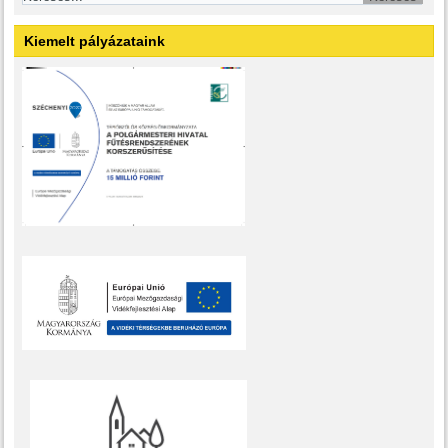
Kiemelt pályázataink