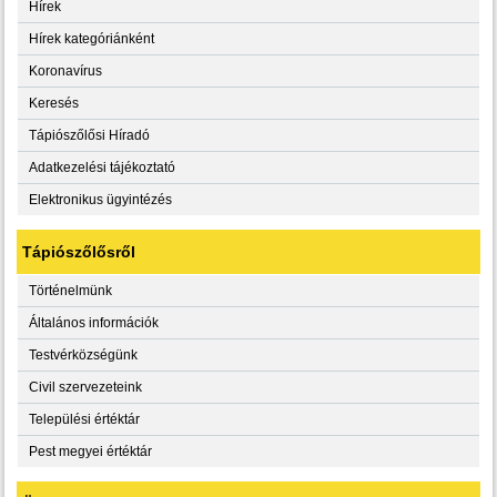
Hírek
Hírek kategóriánként
Koronavírus
Keresés
Tápiószőlősi Híradó
Adatkezelési tájékoztató
Elektronikus ügyintézés
Tápiószőlősről
Történelmünk
Általános információk
Testvérközségünk
Civil szervezeteink
Települési értéktár
Pest megyei értéktár