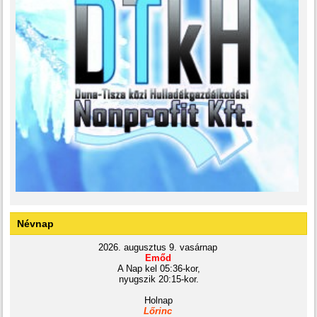
Névnap
2026. augusztus 9. vasárnap
Emőd
A Nap kel 05:36-kor,
nyugszik 20:15-kor.
Holnap
Lőrinc