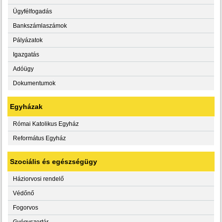
Ügyfélfogadás
Bankszámlaszámok
Pályázatok
Igazgatás
Adóügy
Dokumentumok
Egyházak
Római Katolikus Egyház
Református Egyház
Szociális és egészségügy
Háziorvosi rendelő
Védőnő
Fogorvos
Gyógyszertár