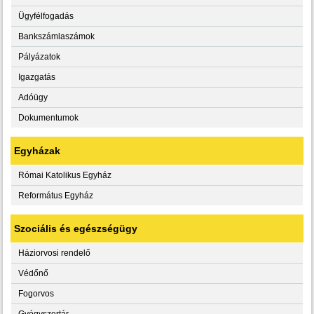
Ügyfélfogadás
Bankszámlaszámok
Pályázatok
Igazgatás
Adóügy
Dokumentumok
Egyházak
Római Katolikus Egyház
Református Egyház
Szociális és egészségügy
Háziorvosi rendelő
Védőnő
Fogorvos
Gyógyszertár