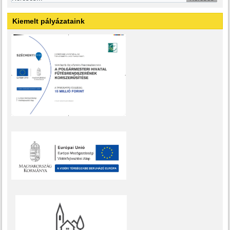
Kiemelt pályázataink