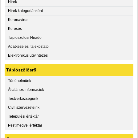
Hírek
Hírek kategóriánként
Koronavírus
Keresés
Tápiószőlősi Híradó
Adatkezelési tájékoztató
Elektronikus ügyintézés
Tápiószőlősről
Történelmünk
Általános információk
Testvérközségünk
Civil szervezeteink
Települési értéktár
Pest megyei értéktár