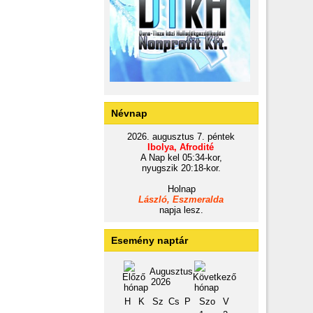
Névnap
2026. augusztus 7. péntek
Ibolya, Afrodité
A Nap kel 05:34-kor,
nyugszik 20:18-kor.
Holnap
László, Eszmeralda
napja lesz.
Esemény naptár
Augusztus
2026
H
K
Sz
Cs
P
Szo
V