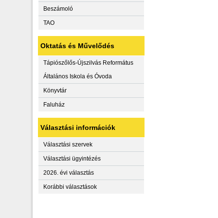
Beszámoló
TAO
Oktatás és Művelődés
Tápiószőlős-Újszilvás Református
Általános Iskola és Óvoda
Könyvtár
Faluház
Választási információk
Választási szervek
Választási ügyintézés
2026. évi választás
Korábbi választások