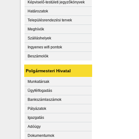
Képviselő-testületi jegyzőkönyvek
Határozatok
Településrendezési tervek
Meghívók
Szálláshelyek
Ingyenes wifi pontok
Beszámolók
Polgármesteri Hivatal
Munkatársak
Ügyfélfogadás
Bankszámlaszámok
Pályázatok
Igazgatás
Adóügy
Dokumentumok