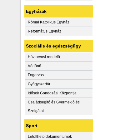
Egyházak
Római Katolikus Egyház
Református Egyház
Szociális és egészségügy
Háziorvosi rendelő
Védőnő
Fogorvos
Gyógyszertár
Idősek Gondozási Központja
Családsegítő és Gyermekjóléti
Szolgálat
Sport
Letölthető dokumentumok