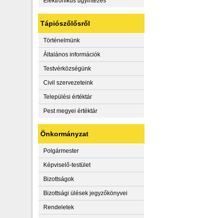
Elektronikus ügyintézés
Tápiószőlősről
Történelmünk
Általános információk
Testvérközségünk
Civil szervezeteink
Települési értéktár
Pest megyei értéktár
Önkormányzat
Polgármester
Képviselő-testület
Bizottságok
Bizottsági ülések jegyzőkönyvei
Rendeletek