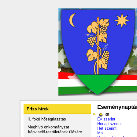
Eseménynaptá
Friss hírek
II. fokú hőségriasztás
Év szerint
Hónap szerint
Meghívó önkormányzat
Hét szerint
képviselő-testületének ülésére
Ma