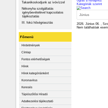
Ugrás a hónaphoz
Takarékoskodjunk az ivóvízzel
Kategóriák szerint
Nékonyha szolgáltatás
igénybevételével kapcsolatos
tájékoztatás
III. fokú hőségriasztás
2026. Június 06. , Sz
Nem találhatóak ese
Főmenü
Hirdetmények
Címlap
Fontos elérhetőségek
Hírek
Hírek kategóriánként
Koronavírus
Keresés
Tápiószőlősi Híradó
Adatkezelési tájékoztató