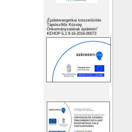
„Épületenergetikai korszerűsítés
Tápiószőlős Község
Önkormányzatának épületein”
KEHOP-5.2.9-16-2016-00073