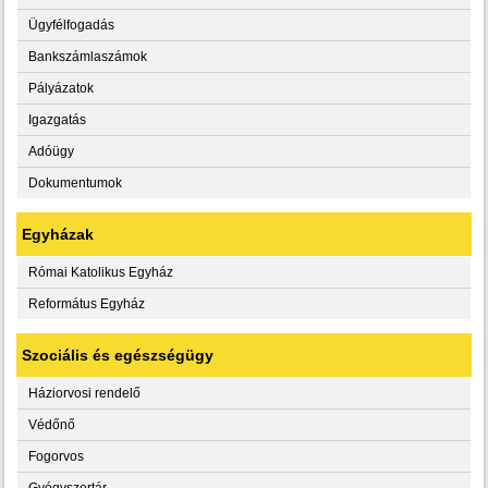
Ügyfélfogadás
Bankszámlaszámok
Pályázatok
Igazgatás
Adóügy
Dokumentumok
Egyházak
Római Katolikus Egyház
Református Egyház
Szociális és egészségügy
Háziorvosi rendelő
Védőnő
Fogorvos
Gyógyszertár