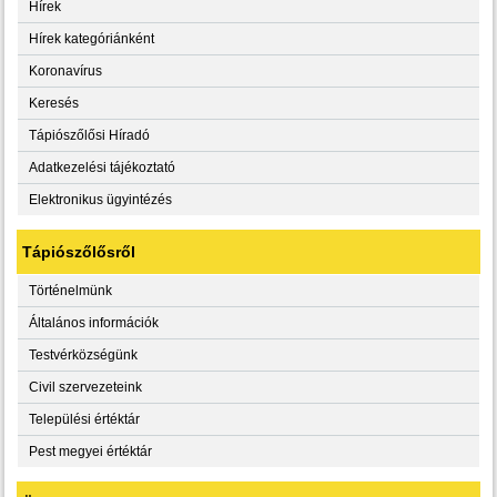
Hírek
Hírek kategóriánként
Koronavírus
Keresés
Tápiószőlősi Híradó
Adatkezelési tájékoztató
Elektronikus ügyintézés
Tápiószőlősről
Történelmünk
Általános információk
Testvérközségünk
Civil szervezeteink
Települési értéktár
Pest megyei értéktár