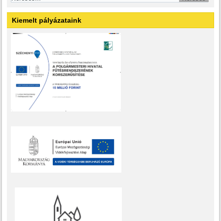
Kiemelt pályázataink