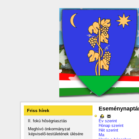
Eseménynaptá
Friss hírek
II. fokú hőségriasztás
Év szerint
Hónap szerint
Meghívó önkormányzat
Hét szerint
képviselő-testületének ülésére
Ma