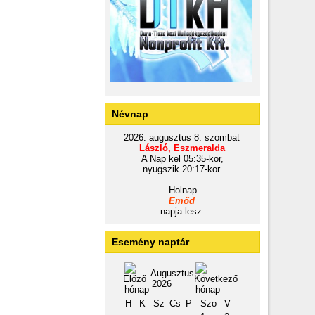
Névnap
2026. augusztus 8. szombat
László, Eszmeralda
A Nap kel 05:35-kor,
nyugszik 20:17-kor.
Holnap
Emőd
napja lesz.
Esemény naptár
Augusztus
2026
H
K
Sz
Cs
P
Szo
V