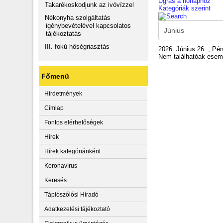
Ugrás a hónaphoz
Takarékoskodjunk az ivóvízzel
Kategóriák szerint
Nékonyha szolgáltatás
igénybevételével kapcsolatos
tájékoztatás
III. fokú hőségriasztás
2026. Június 26. , Pé
Nem találhatóak ese
Főmenü
Hirdetmények
Címlap
Fontos elérhetőségek
Hírek
Hírek kategóriánként
Koronavírus
Keresés
Tápiószőlősi Híradó
Adatkezelési tájékoztató