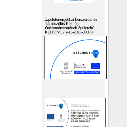
„Épületenergetikai korszerűsítés
Tápiószőlős Község
Önkormányzatának épületein”
KEHOP-5.2.9-16-2016-00073