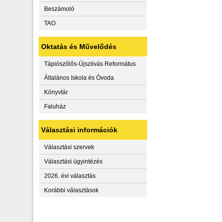
Beszámoló
TAO
Oktatás és Művelődés
Tápiószőlős-Újszilvás Református
Általános Iskola és Óvoda
Könyvtár
Faluház
Választási információk
Választási szervek
Választási ügyintézés
2026. évi választás
Korábbi választások