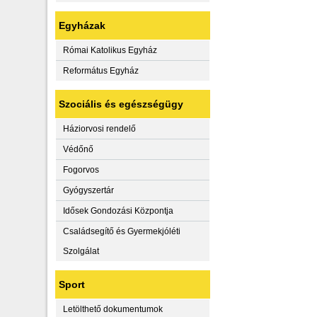
Egyházak
Római Katolikus Egyház
Református Egyház
Szociális és egészségügy
Háziorvosi rendelő
Védőnő
Fogorvos
Gyógyszertár
Idősek Gondozási Központja
Családsegítő és Gyermekjóléti
Szolgálat
Sport
Letölthető dokumentumok