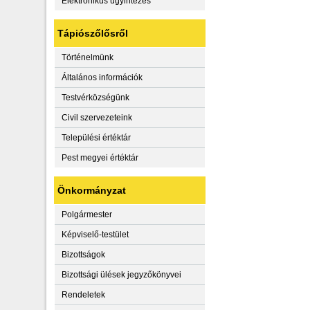
Elektronikus ügyintézés
Tápiószőlősről
Történelmünk
Általános információk
Testvérközségünk
Civil szervezeteink
Települési értéktár
Pest megyei értéktár
Önkormányzat
Polgármester
Képviselő-testület
Bizottságok
Bizottsági ülések jegyzőkönyvei
Rendeletek