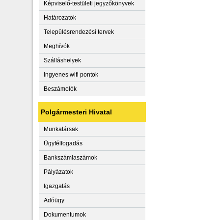
Képviselő-testületi jegyzőkönyvek
Határozatok
Településrendezési tervek
Meghívók
Szálláshelyek
Ingyenes wifi pontok
Beszámolók
Polgármesteri Hivatal
Munkatársak
Ügyfélfogadás
Bankszámlaszámok
Pályázatok
Igazgatás
Adóügy
Dokumentumok