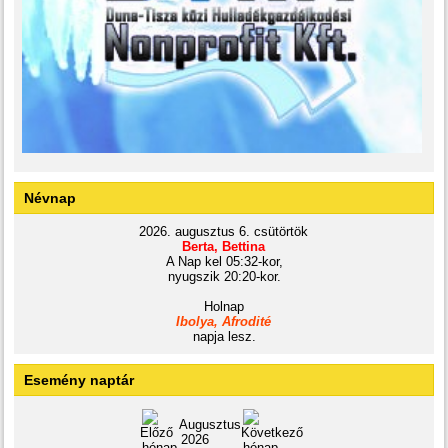
Névnap
2026. augusztus 6. csütörtök
Berta, Bettina
A Nap kel 05:32-kor,
nyugszik 20:20-kor.
Holnap
Ibolya, Afrodité
napja lesz.
Esemény naptár
Augusztus
2026