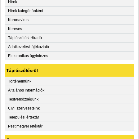
Hírek
Hírek kategóriánként
Koronavírus
Keresés
Tápiószőlősi Híradó
Adatkezelési tájékoztató
Elektronikus ügyintézés
Tápiószőlősről
Történelmünk
Általános információk
Testvérközségünk
Civil szervezeteink
Települési értéktár
Pest megyei értéktár