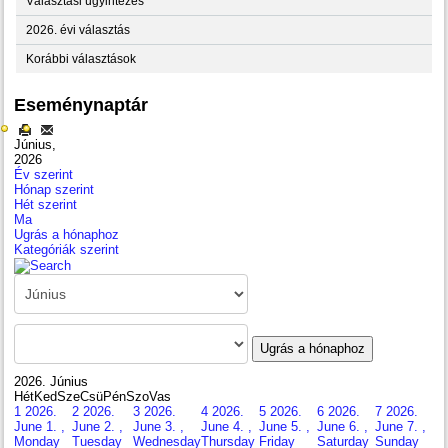
Választási ügyintézés
2026. évi választás
Korábbi választások
Eseménynaptár
Június,
2026
Év szerint
Hónap szerint
Hét szerint
Ma
Ugrás a hónaphoz
Kategóriák szerint
Ugrás a hónaphoz
2026. Június
Hét
Ked
Sze
Csü
Pén
Szo
Vas
1
2026.
2
2026.
3
2026.
4
2026.
5
2026.
6
2026.
7
2026.
June 1. ,
June 2. ,
June 3. ,
June 4. ,
June 5. ,
June 6. ,
June 7. ,
Monday
Tuesday
Wednesday
Thursday
Friday
Saturday
Sunday