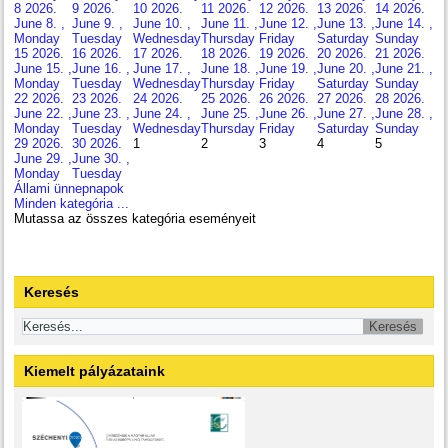
8
2026.
9
2026.
10
2026.
11
2026.
12
2026.
13
2026.
14
2026.
June 8. ,
June 9. ,
June 10. ,
June 11. ,
June 12. ,
June 13. ,
June 14. ,
Monday
Tuesday
Wednesday
Thursday
Friday
Saturday
Sunday
15
2026.
16
2026.
17
2026.
18
2026.
19
2026.
20
2026.
21
2026.
June 15. ,
June 16. ,
June 17. ,
June 18. ,
June 19. ,
June 20. ,
June 21. ,
Monday
Tuesday
Wednesday
Thursday
Friday
Saturday
Sunday
22
2026.
23
2026.
24
2026.
25
2026.
26
2026.
27
2026.
28
2026.
June 22. ,
June 23. ,
June 24. ,
June 25. ,
June 26. ,
June 27. ,
June 28. ,
Monday
Tuesday
Wednesday
Thursday
Friday
Saturday
Sunday
29
2026.
30
2026.
1
2
3
4
5
June 29. ,
June 30. ,
Monday
Tuesday
Állami ünnepnapok
Minden kategória ...
Mutassa az összes kategória eseményeit
Keresés
Kiemelt pályázataink