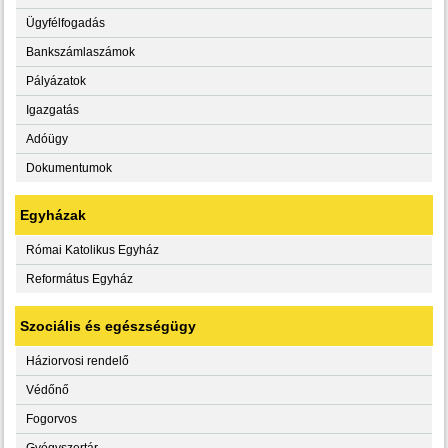
Ügyfélfogadás
Bankszámlaszámok
Pályázatok
Igazgatás
Adóügy
Dokumentumok
Egyházak
Római Katolikus Egyház
Református Egyház
Szociális és egészségügy
Háziorvosi rendelő
Védőnő
Fogorvos
Gyógyszertár