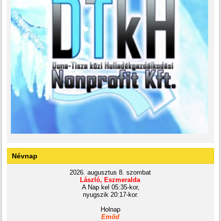
Névnap
2026. augusztus 8. szombat
László, Eszmeralda
A Nap kel 05:35-kor,
nyugszik 20:17-kor.
Holnap
Emőd