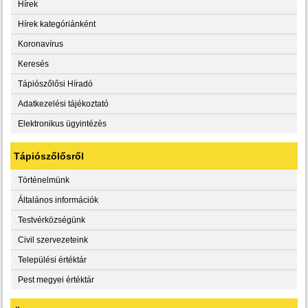
Hírek
Hírek kategóriánként
Koronavírus
Keresés
Tápiószőlősi Híradó
Adatkezelési tájékoztató
Elektronikus ügyintézés
Tápiószőlősről
Történelmünk
Általános információk
Testvérközségünk
Civil szervezeteink
Települési értéktár
Pest megyei értéktár