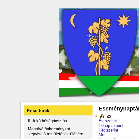
Eseménynaptá
Friss hírek
II. fokú hőségriasztás
Év szerint
Hónap szerint
Meghívó önkormányzat
Hét szerint
képviselő-testületének ülésére
Ma