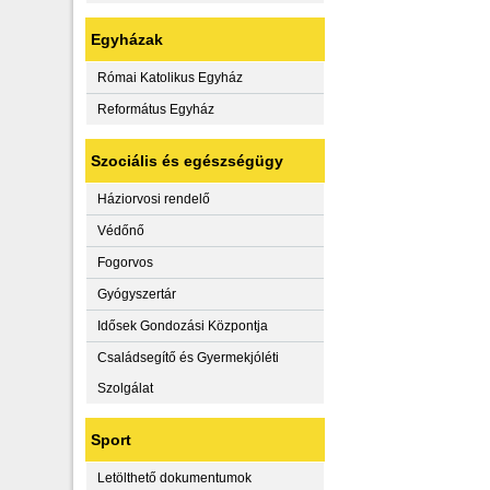
Egyházak
Római Katolikus Egyház
Református Egyház
Szociális és egészségügy
Háziorvosi rendelő
Védőnő
Fogorvos
Gyógyszertár
Idősek Gondozási Központja
Családsegítő és Gyermekjóléti
Szolgálat
Sport
Letölthető dokumentumok