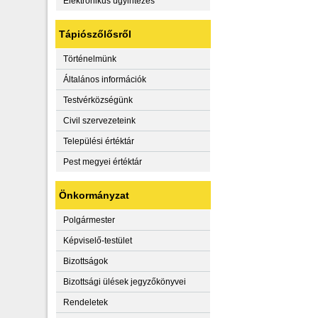
Elektronikus ügyintézés
Tápiószőlősről
Történelmünk
Általános információk
Testvérközségünk
Civil szervezeteink
Települési értéktár
Pest megyei értéktár
Önkormányzat
Polgármester
Képviselő-testület
Bizottságok
Bizottsági ülések jegyzőkönyvei
Rendeletek