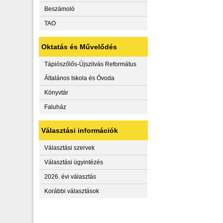
Beszámoló
TAO
Oktatás és Művelődés
Tápiószőlős-Újszilvás Református
Általános Iskola és Óvoda
Könyvtár
Faluház
Választási információk
Választási szervek
Választási ügyintézés
2026. évi választás
Korábbi választások