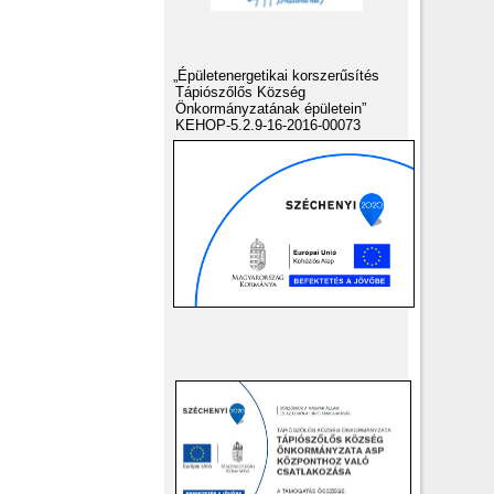
„Épületenergetikai korszerűsítés
Tápiószőlős Község
Önkormányzatának épületein”
KEHOP-5.2.9-16-2016-00073