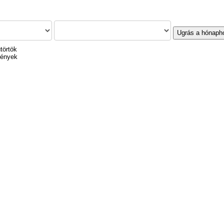
Ugrás a hónaph
törtök
mények