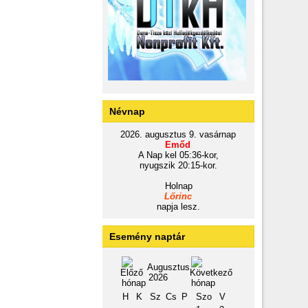
Névnap
2026. augusztus 9. vasárnap
Emőd
A Nap kel 05:36-kor,
nyugszik 20:15-kor.
Holnap
Lőrinc
napja lesz.
Esemény naptár
Augusztus
2026
H
K
Sz
Cs
P
Szo
V