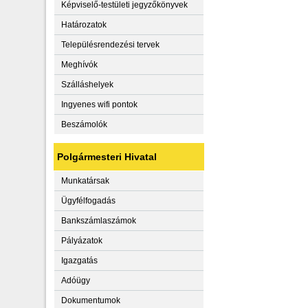
Képviselő-testületi jegyzőkönyvek
Határozatok
Településrendezési tervek
Meghívók
Szálláshelyek
Ingyenes wifi pontok
Beszámolók
Polgármesteri Hivatal
Munkatársak
Ügyfélfogadás
Bankszámlaszámok
Pályázatok
Igazgatás
Adóügy
Dokumentumok