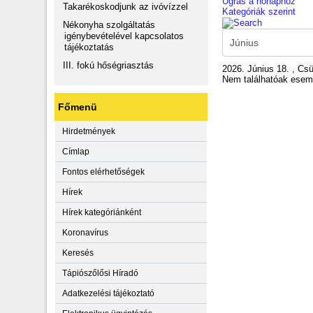
Ugrás a hónaphoz
Takarékoskodjunk az ivóvízzel
Kategóriák szerint
Nékonyha szolgáltatás
igénybevételével kapcsolatos
tájékoztatás
III. fokú hőségriasztás
2026. Június 18. , Csü
Nem találhatóak ese
Főmenü
Hirdetmények
Címlap
Fontos elérhetőségek
Hírek
Hírek kategóriánként
Koronavírus
Keresés
Tápiószőlősi Híradó
Adatkezelési tájékoztató