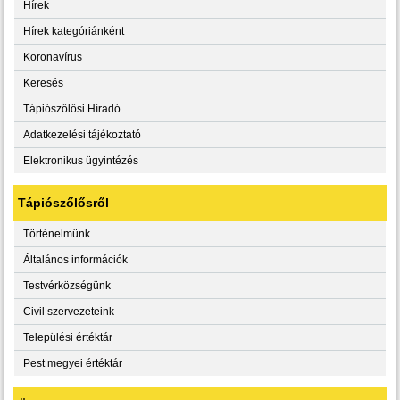
Hírek
Hírek kategóriánként
Koronavírus
Keresés
Tápiószőlősi Híradó
Adatkezelési tájékoztató
Elektronikus ügyintézés
Tápiószőlősről
Történelmünk
Általános információk
Testvérközségünk
Civil szervezeteink
Települési értéktár
Pest megyei értéktár