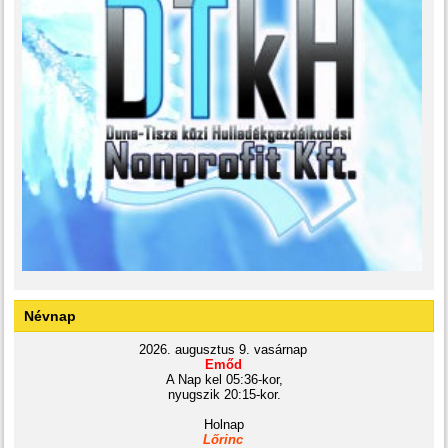
Névnap
2026. augusztus 9. vasárnap
Emőd
A Nap kel 05:36-kor,
nyugszik 20:15-kor.
Holnap
Lőrinc