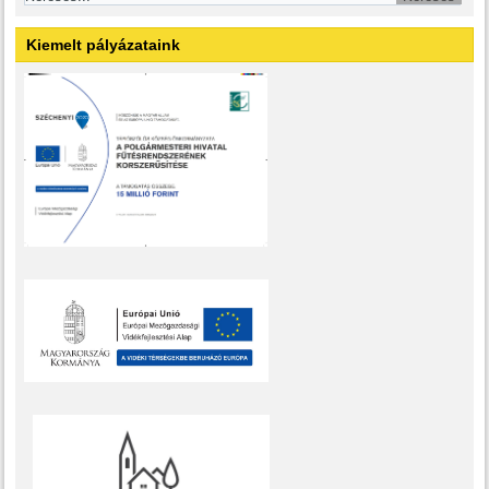
Kiemelt pályázataink