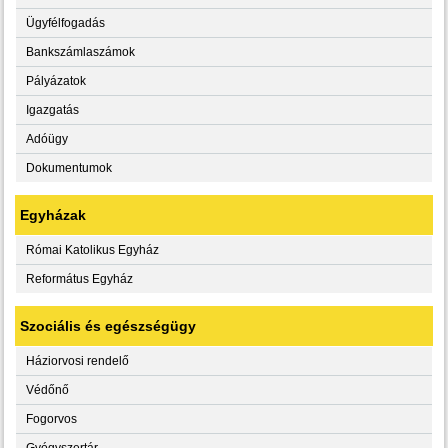
Ügyfélfogadás
Bankszámlaszámok
Pályázatok
Igazgatás
Adóügy
Dokumentumok
Egyházak
Római Katolikus Egyház
Református Egyház
Szociális és egészségügy
Háziorvosi rendelő
Védőnő
Fogorvos
Gyógyszertár