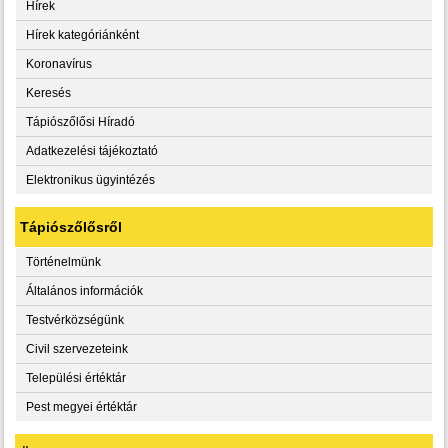
Hírek
Hírek kategóriánként
Koronavírus
Keresés
Tápiószőlősi Híradó
Adatkezelési tájékoztató
Elektronikus ügyintézés
Tápiószőlősről
Történelmünk
Általános információk
Testvérközségünk
Civil szervezeteink
Települési értéktár
Pest megyei értéktár