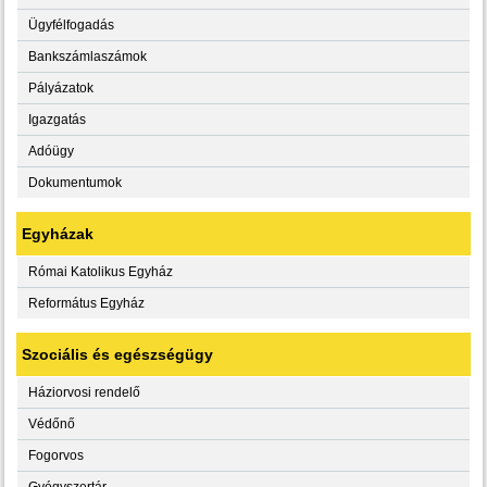
Ügyfélfogadás
Bankszámlaszámok
Pályázatok
Igazgatás
Adóügy
Dokumentumok
Egyházak
Római Katolikus Egyház
Református Egyház
Szociális és egészségügy
Háziorvosi rendelő
Védőnő
Fogorvos
Gyógyszertár