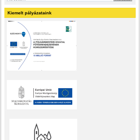
Kiemelt pályázataink