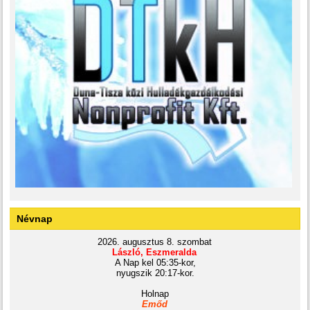
Névnap
2026. augusztus 8. szombat
László, Eszmeralda
A Nap kel 05:35-kor,
nyugszik 20:17-kor.
Holnap
Emőd