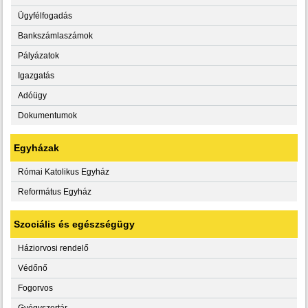
Ügyfélfogadás
Bankszámlaszámok
Pályázatok
Igazgatás
Adóügy
Dokumentumok
Egyházak
Római Katolikus Egyház
Református Egyház
Szociális és egészségügy
Háziorvosi rendelő
Védőnő
Fogorvos
Gyógyszertár