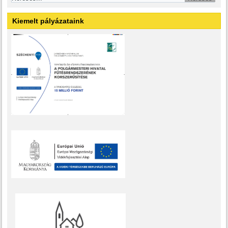
Kiemelt pályázataink