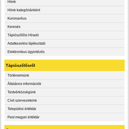
Hírek
Hírek kategóriánként
Koronavírus
Keresés
Tápiószőlősi Híradó
Adatkezelési tájékoztató
Elektronikus ügyintézés
Tápiószőlősről
Történelmünk
Általános információk
Testvérközségünk
Civil szervezeteink
Települési értéktár
Pest megyei értéktár