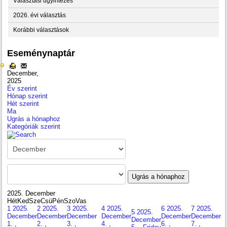
Választási ügyintézés
2026. évi választás
Korábbi választások
Eseménynaptár
December,
2025
Év szerint
Hónap szerint
Hét szerint
Ma
Ugrás a hónaphoz
Kategóriák szerint
Ugrás a hónaphoz
2025. December
Hét
Ked
Sze
Csü
Pén
Szo
Vas
1
2025.
2
2025.
3
2025.
4
2025.
6
2025.
7
2025.
5
2025.
December
December
December
December
December
December
December
1. ,
2. ,
3. ,
4. ,
6. ,
7. ,