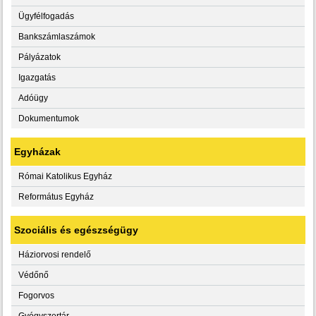
Ügyfélfogadás
Bankszámlaszámok
Pályázatok
Igazgatás
Adóügy
Dokumentumok
Egyházak
Római Katolikus Egyház
Református Egyház
Szociális és egészségügy
Háziorvosi rendelő
Védőnő
Fogorvos
Gyógyszertár