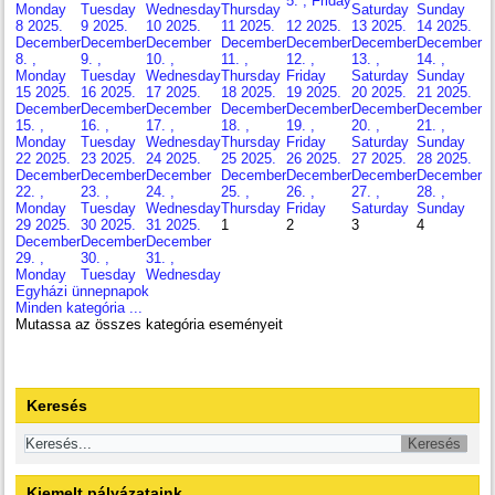
5. , Friday
Monday
Tuesday
Wednesday
Thursday
Saturday
Sunday
8
2025.
9
2025.
10
2025.
11
2025.
12
2025.
13
2025.
14
2025.
December
December
December
December
December
December
December
8. ,
9. ,
10. ,
11. ,
12. ,
13. ,
14. ,
Monday
Tuesday
Wednesday
Thursday
Friday
Saturday
Sunday
15
2025.
16
2025.
17
2025.
18
2025.
19
2025.
20
2025.
21
2025.
December
December
December
December
December
December
December
15. ,
16. ,
17. ,
18. ,
19. ,
20. ,
21. ,
Monday
Tuesday
Wednesday
Thursday
Friday
Saturday
Sunday
22
2025.
23
2025.
24
2025.
25
2025.
26
2025.
27
2025.
28
2025.
December
December
December
December
December
December
December
22. ,
23. ,
24. ,
25. ,
26. ,
27. ,
28. ,
Monday
Tuesday
Wednesday
Thursday
Friday
Saturday
Sunday
29
2025.
30
2025.
31
2025.
1
2
3
4
December
December
December
29. ,
30. ,
31. ,
Monday
Tuesday
Wednesday
Egyházi ünnepnapok
Minden kategória ...
Mutassa az összes kategória eseményeit
Keresés
Kiemelt pályázataink