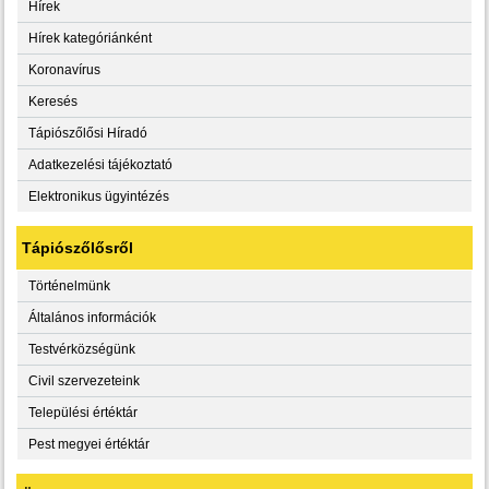
Hírek
Hírek kategóriánként
Koronavírus
Keresés
Tápiószőlősi Híradó
Adatkezelési tájékoztató
Elektronikus ügyintézés
Tápiószőlősről
Történelmünk
Általános információk
Testvérközségünk
Civil szervezeteink
Települési értéktár
Pest megyei értéktár