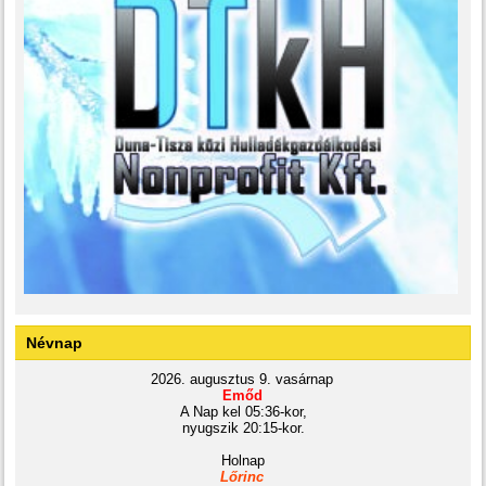
Névnap
2026. augusztus 9. vasárnap
Emőd
A Nap kel 05:36-kor,
nyugszik 20:15-kor.
Holnap
Lőrinc