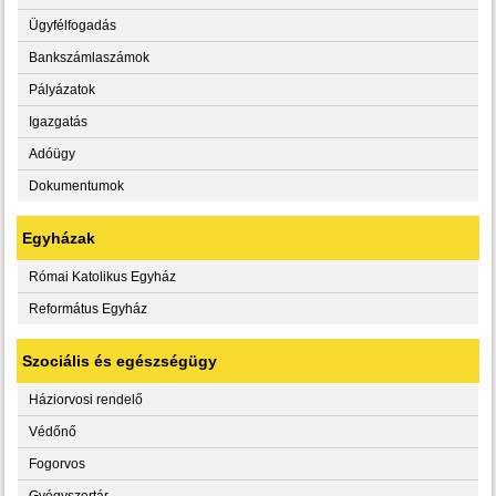
Ügyfélfogadás
Bankszámlaszámok
Pályázatok
Igazgatás
Adóügy
Dokumentumok
Egyházak
Római Katolikus Egyház
Református Egyház
Szociális és egészségügy
Háziorvosi rendelő
Védőnő
Fogorvos
Gyógyszertár