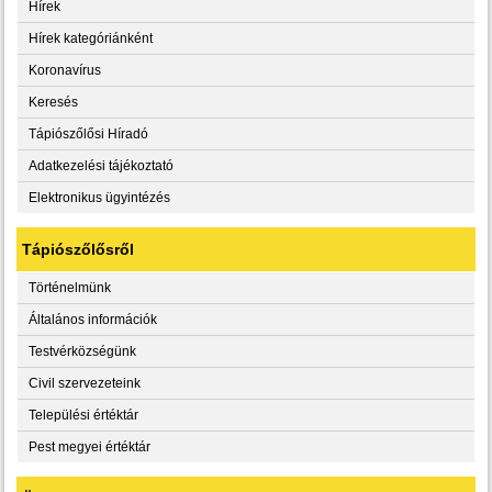
Hírek
Hírek kategóriánként
Koronavírus
Keresés
Tápiószőlősi Híradó
Adatkezelési tájékoztató
Elektronikus ügyintézés
Tápiószőlősről
Történelmünk
Általános információk
Testvérközségünk
Civil szervezeteink
Települési értéktár
Pest megyei értéktár