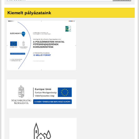
Kiemelt pályázataink