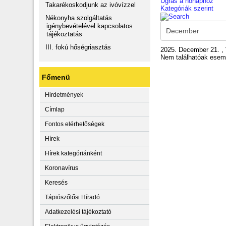
Ugrás a hónaphoz
Takarékoskodjunk az ivóvízzel
Kategóriák szerint
Nékonyha szolgáltatás
igénybevételével kapcsolatos
tájékoztatás
III. fokú hőségriasztás
2025. December 21. ,
Nem találhatóak ese
Főmenü
Hirdetmények
Címlap
Fontos elérhetőségek
Hírek
Hírek kategóriánként
Koronavírus
Keresés
Tápiószőlősi Híradó
Adatkezelési tájékoztató