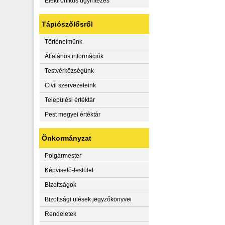
Elektronikus ügyintézés
Tápiószőlősről
Történelmünk
Általános információk
Testvérközségünk
Civil szervezeteink
Települési értéktár
Pest megyei értéktár
Önkormányzat
Polgármester
Képviselő-testület
Bizottságok
Bizottsági ülések jegyzőkönyvei
Rendeletek