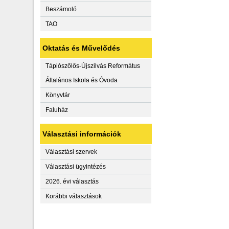
Beszámoló
TAO
Oktatás és Művelődés
Tápiószőlős-Újszilvás Református
Általános Iskola és Óvoda
Könyvtár
Faluház
Választási információk
Választási szervek
Választási ügyintézés
2026. évi választás
Korábbi választások