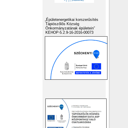
„Épületenergetikai korszerűsítés
Tápiószőlős Község
Önkormányzatának épületein”
KEHOP-5.2.9-16-2016-00073