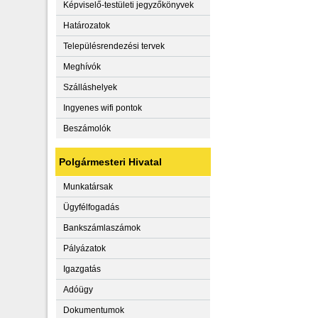
Képviselő-testületi jegyzőkönyvek
Határozatok
Településrendezési tervek
Meghívók
Szálláshelyek
Ingyenes wifi pontok
Beszámolók
Polgármesteri Hivatal
Munkatársak
Ügyfélfogadás
Bankszámlaszámok
Pályázatok
Igazgatás
Adóügy
Dokumentumok