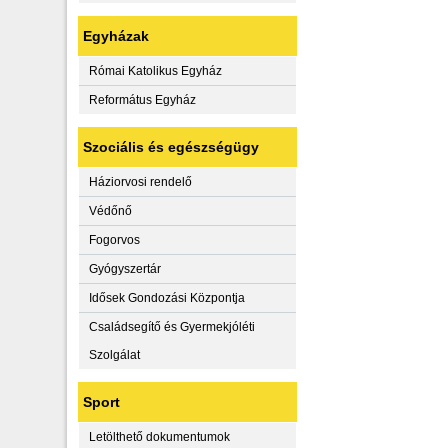
Egyházak
Római Katolikus Egyház
Református Egyház
Szociális és egészségügy
Háziorvosi rendelő
Védőnő
Fogorvos
Gyógyszertár
Idősek Gondozási Központja
Családsegítő és Gyermekjóléti
Szolgálat
Sport
Letölthető dokumentumok