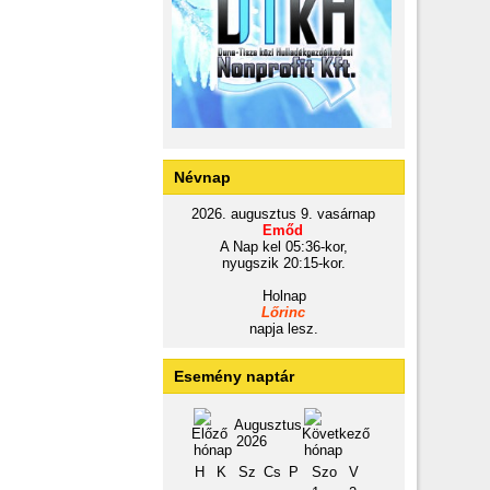
Névnap
2026. augusztus 9. vasárnap
Emőd
A Nap kel 05:36-kor,
nyugszik 20:15-kor.
Holnap
Lőrinc
napja lesz.
Esemény naptár
Augusztus
2026
H
K
Sz
Cs
P
Szo
V