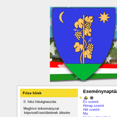
Eseménynaptá
Friss hírek
II. fokú hőségriasztás
Év szerint
Hónap szerint
Meghívó önkormányzat
Hét szerint
képviselő-testületének ülésére
Ma