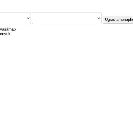
Ugrás a hónaph
 Vasárnap
mények