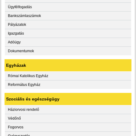
Ügyfélfogadás
Bankszámlaszámok
Pályázatok
Igazgatás
Adóügy
Dokumentumok
Egyházak
Római Katolikus Egyház
Református Egyház
Szociális és egészségügy
Háziorvosi rendelő
Védőnő
Fogorvos
Gyógyszertár