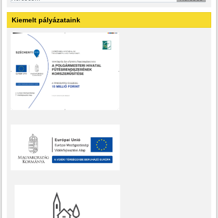
Kiemelt pályázataink