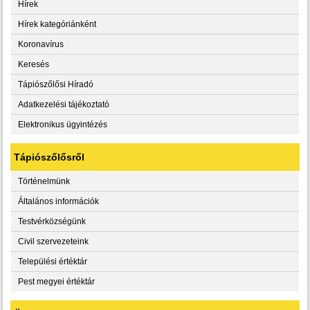
Hírek
Hírek kategóriánként
Koronavírus
Keresés
Tápiószőlősi Híradó
Adatkezelési tájékoztató
Elektronikus ügyintézés
Tápiószőlősről
Történelmünk
Általános információk
Testvérközségünk
Civil szervezeteink
Települési értéktár
Pest megyei értéktár