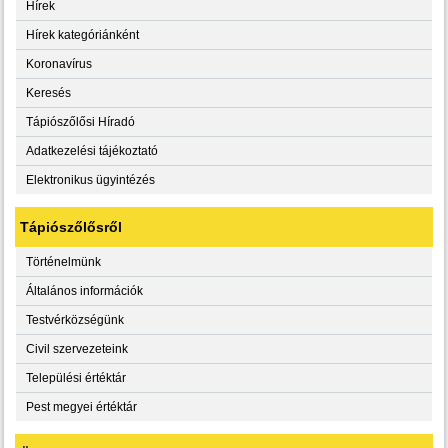
Hírek
Hírek kategóriánként
Koronavírus
Keresés
Tápiószőlősi Híradó
Adatkezelési tájékoztató
Elektronikus ügyintézés
Tápiószőlősről
Történelmünk
Általános információk
Testvérközségünk
Civil szervezeteink
Települési értéktár
Pest megyei értéktár