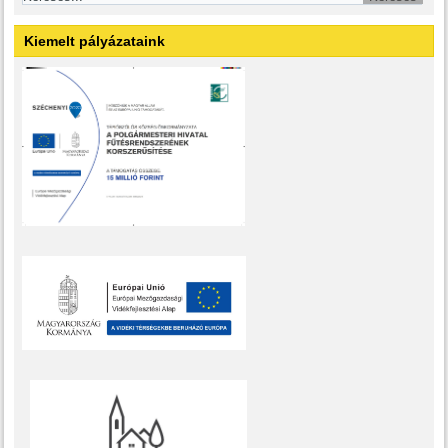
Kiemelt pályázataink