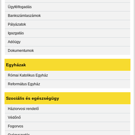
Ügyfélfogadás
Bankszámlaszámok
Pályázatok
Igazgatás
Adóügy
Dokumentumok
Egyházak
Római Katolikus Egyház
Református Egyház
Szociális és egészségügy
Háziorvosi rendelő
Védőnő
Fogorvos
Gyógyszertár