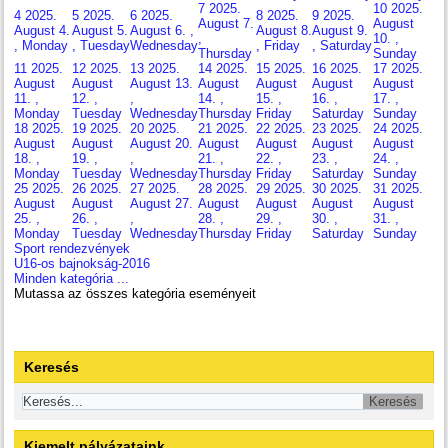
7
2025.
10
2025.
4
2025.
5
2025.
6
2025.
8
2025.
9
2025.
August 7.
August
August 4.
August 5.
August 6. ,
August 8.
August 9.
,
10. ,
, Monday
, Tuesday
Wednesday
, Friday
, Saturday
Thursday
Sunday
11
2025.
12
2025.
13
2025.
14
2025.
15
2025.
16
2025.
17
2025.
August
August
August 13.
August
August
August
August
11. ,
12. ,
,
14. ,
15. ,
16. ,
17. ,
Monday
Tuesday
Wednesday
Thursday
Friday
Saturday
Sunday
18
2025.
19
2025.
20
2025.
21
2025.
22
2025.
23
2025.
24
2025.
August
August
August 20.
August
August
August
August
18. ,
19. ,
,
21. ,
22. ,
23. ,
24. ,
Monday
Tuesday
Wednesday
Thursday
Friday
Saturday
Sunday
25
2025.
26
2025.
27
2025.
28
2025.
29
2025.
30
2025.
31
2025.
August
August
August 27.
August
August
August
August
25. ,
26. ,
,
28. ,
29. ,
30. ,
31. ,
Monday
Tuesday
Wednesday
Thursday
Friday
Saturday
Sunday
Sport rendezvények
U16-os bajnokság-2016
Minden kategória ...
Mutassa az összes kategória eseményeit
Keresés
Kiemelt pályázataink