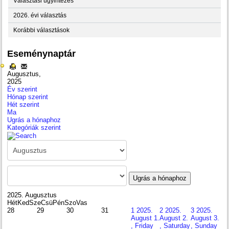
Választási ügyintézés
2026. évi választás
Korábbi választások
Eseménynaptár
Augusztus,
2025
Év szerint
Hónap szerint
Hét szerint
Ma
Ugrás a hónaphoz
Kategóriák szerint
Ugrás a hónaphoz
2025. Augusztus
Hét
Ked
Sze
Csü
Pén
Szo
Vas
28
29
30
31
1
2025.
2
2025.
3
2025.
August 1.
August 2.
August 3.
, Friday
, Saturday
, Sunday