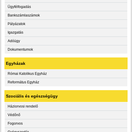
Ügyfélfogadás
Bankszámlaszámok
Pályázatok
Igazgatás
Adóügy
Dokumentumok
Egyházak
Római Katolikus Egyház
Református Egyház
Szociális és egészségügy
Háziorvosi rendelő
Védőnő
Fogorvos
Gyógyszertár