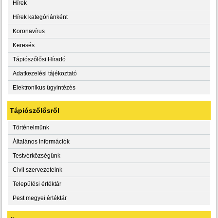
Hírek
Hírek kategóriánként
Koronavírus
Keresés
Tápiószőlősi Híradó
Adatkezelési tájékoztató
Elektronikus ügyintézés
Tápiószőlősről
Történelmünk
Általános információk
Testvérközségünk
Civil szervezeteink
Települési értéktár
Pest megyei értéktár