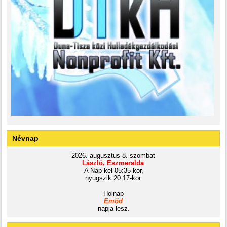
Névnap
2026. augusztus 8. szombat
László, Eszmeralda
A Nap kel 05:35-kor,
nyugszik 20:17-kor.
Holnap
Emőd
napja lesz.