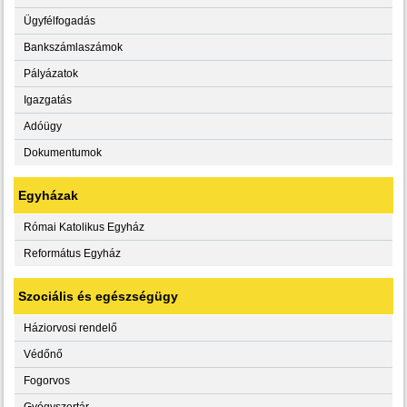
Ügyfélfogadás
Bankszámlaszámok
Pályázatok
Igazgatás
Adóügy
Dokumentumok
Egyházak
Római Katolikus Egyház
Református Egyház
Szociális és egészségügy
Háziorvosi rendelő
Védőnő
Fogorvos
Gyógyszertár