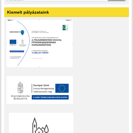
Kiemelt pályázataink