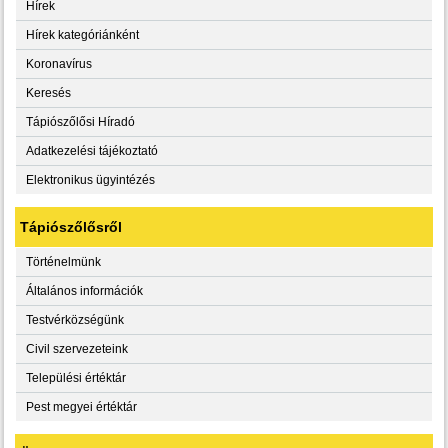
Hírek
Hírek kategóriánként
Koronavírus
Keresés
Tápiószőlősi Híradó
Adatkezelési tájékoztató
Elektronikus ügyintézés
Tápiószőlősről
Történelmünk
Általános információk
Testvérközségünk
Civil szervezeteink
Települési értéktár
Pest megyei értéktár