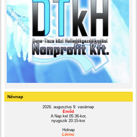
Névnap
2026. augusztus 9. vasárnap
Emőd
A Nap kel 05:36-kor,
nyugszik 20:15-kor.
Holnap
Lőrinc