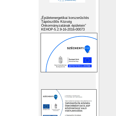
„Épületenergetikai korszerűsítés
Tápiószőlős Község
Önkormányzatának épületein”
KEHOP-5.2.9-16-2016-00073