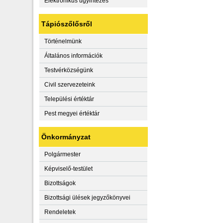
Elektronikus ügyintézés
Tápiószőlősről
Történelmünk
Általános információk
Testvérközségünk
Civil szervezeteink
Települési értéktár
Pest megyei értéktár
Önkormányzat
Polgármester
Képviselő-testület
Bizottságok
Bizottsági ülések jegyzőkönyvei
Rendeletek