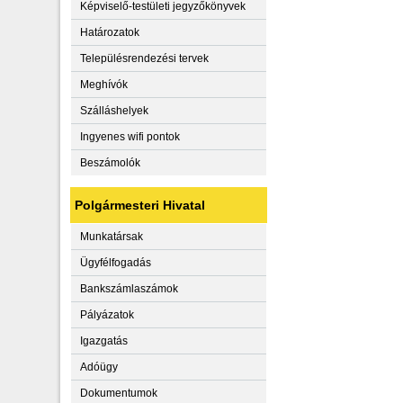
Képviselő-testületi jegyzőkönyvek
Határozatok
Településrendezési tervek
Meghívók
Szálláshelyek
Ingyenes wifi pontok
Beszámolók
Polgármesteri Hivatal
Munkatársak
Ügyfélfogadás
Bankszámlaszámok
Pályázatok
Igazgatás
Adóügy
Dokumentumok