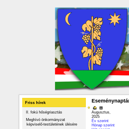
Eseménynaptá
Friss hírek
II. fokú hőségriasztás
Augusztus,
2025
Meghívó önkormányzat
Év szerint
képviselő-testületének ülésére
Hónap szerint