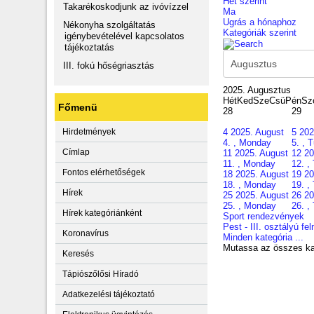
Hét szerint
Takarékoskodjunk az ivóvízzel
Ma
Ugrás a hónaphoz
Nékonyha szolgáltatás
Kategóriák szerint
igénybevételével kapcsolatos
tájékoztatás
III. fokú hőségriasztás
2025. Augusztus
Hét
Ked
Sze
Csü
Pén
Sz
Főmenü
28
29
4
2025. August
5
202
Hirdetmények
4. , Monday
5. , 
Címlap
11
2025. August
12
20
11. , Monday
12. ,
Fontos elérhetőségek
18
2025. August
19
20
18. , Monday
19. ,
Hírek
25
2025. August
26
20
25. , Monday
26. ,
Hírek kategóriánként
Sport rendezvények
Pest - III. osztályú fe
Koronavírus
Minden kategória ...
Mutassa az összes ka
Keresés
Tápiószőlősi Híradó
Adatkezelési tájékoztató