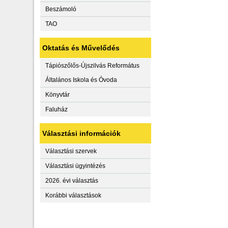
Beszámoló
TAO
Oktatás és Művelődés
Tápiószőlős-Újszilvás Református
Általános Iskola és Óvoda
Könyvtár
Faluház
Választási információk
Választási szervek
Választási ügyintézés
2026. évi választás
Korábbi választások