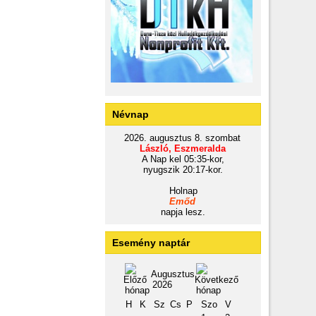
Névnap
2026. augusztus 8. szombat
László, Eszmeralda
A Nap kel 05:35-kor,
nyugszik 20:17-kor.
Holnap
Emőd
napja lesz.
Esemény naptár
Augusztus
2026
H
K
Sz
Cs
P
Szo
V