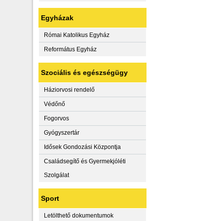
Egyházak
Római Katolikus Egyház
Református Egyház
Szociális és egészségügy
Háziorvosi rendelő
Védőnő
Fogorvos
Gyógyszertár
Idősek Gondozási Központja
Családsegítő és Gyermekjóléti
Szolgálat
Sport
Letölthető dokumentumok