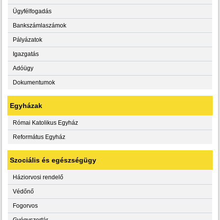
Ügyfélfogadás
Bankszámlaszámok
Pályázatok
Igazgatás
Adóügy
Dokumentumok
Egyházak
Római Katolikus Egyház
Református Egyház
Szociális és egészségügy
Háziorvosi rendelő
Védőnő
Fogorvos
Gyógyszertár