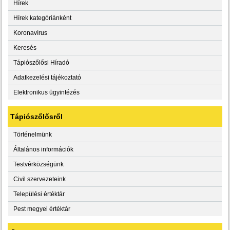
Hírek
Hírek kategóriánként
Koronavírus
Keresés
Tápiószőlősi Híradó
Adatkezelési tájékoztató
Elektronikus ügyintézés
Tápiószőlősről
Történelmünk
Általános információk
Testvérközségünk
Civil szervezeteink
Települési értéktár
Pest megyei értéktár