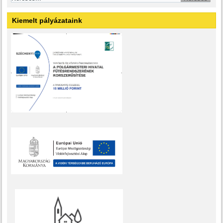
Kiemelt pályázataink