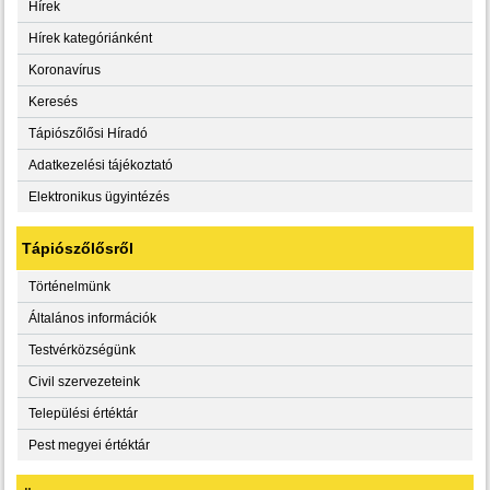
Hírek
Hírek kategóriánként
Koronavírus
Keresés
Tápiószőlősi Híradó
Adatkezelési tájékoztató
Elektronikus ügyintézés
Tápiószőlősről
Történelmünk
Általános információk
Testvérközségünk
Civil szervezeteink
Települési értéktár
Pest megyei értéktár