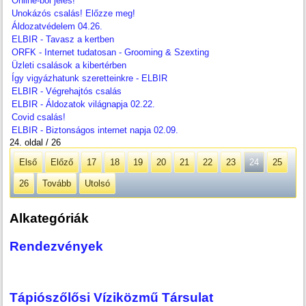
Online-ból jeles!
Unokázós csalás! Előzze meg!
Áldozatvédelem 04.26.
ELBIR - Tavasz a kertben
ORFK - Internet tudatosan - Grooming & Szexting
Üzleti csalások a kibertérben
Így vigyázhatunk szeretteinkre - ELBIR
ELBIR - Végrehajtós csalás
ELBIR - Áldozatok világnapja 02.22.
Covid csalás!
ELBIR - Biztonságos internet napja 02.09.
24. oldal / 26
Első
Előző
17
18
19
20
21
22
23
24
25
26
Tovább
Utolsó
Alkategóriák
Rendezvények
Tápiószőlősi Víziközmű Társulat