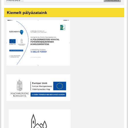
Kiemelt pályázataink