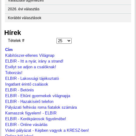
Választási ügyintézés
2026. évi választás
Korábbi választások
Hírek
Tételek #
Cím
Kábítószer-ellenes Világnap
ELBIR - Itt a nyár, irány a strand!
Esélyt se adjon a csalóknak!
Toborzás!
ELBIR - Lakossági tájékoztató
Ingatlant érintő csalások
ELBIR - Betörés
ELBIR - Eltűnt gyermekek világnapja
ELBIR - Hazakísérő telefon
Pályázati felhivás roma fiatalok számára
Kamaszok figyelem! - ELBIR
ELBIR - Kerékpárosok figyelmébe!
ELBIR - Online vásárlás
Videó pályázat - Képben vagyok a KRESZ-ben!