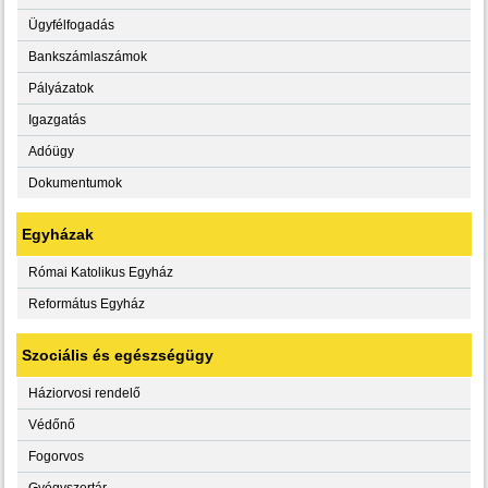
Ügyfélfogadás
Bankszámlaszámok
Pályázatok
Igazgatás
Adóügy
Dokumentumok
Egyházak
Római Katolikus Egyház
Református Egyház
Szociális és egészségügy
Háziorvosi rendelő
Védőnő
Fogorvos
Gyógyszertár