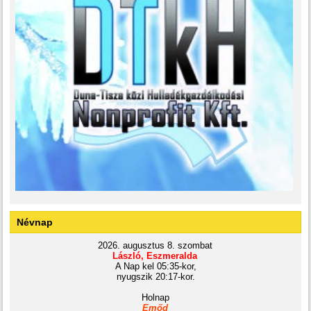
Névnap
2026. augusztus 8. szombat
László, Eszmeralda
A Nap kel 05:35-kor,
nyugszik 20:17-kor.
Holnap
Emőd