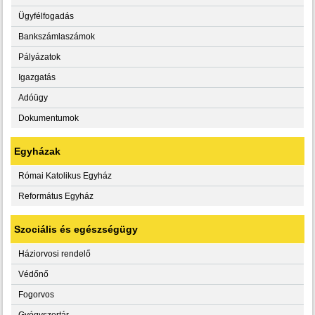
Ügyfélfogadás
Bankszámlaszámok
Pályázatok
Igazgatás
Adóügy
Dokumentumok
Egyházak
Római Katolikus Egyház
Református Egyház
Szociális és egészségügy
Háziorvosi rendelő
Védőnő
Fogorvos
Gyógyszertár