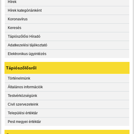
Hírek
Hírek kategóriánként
Koronavírus
Keresés
Tápiószőlősi Híradó
Adatkezelési tájékoztató
Elektronikus ügyintézés
Tápiószőlősről
Történelmünk
Általános információk
Testvérközségünk
Civil szervezeteink
Települési értéktár
Pest megyei értéktár