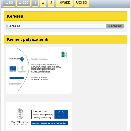
Első
Előző
1
2
3
Tovább
Utolsó
Keresés
Kiemelt pályázataink