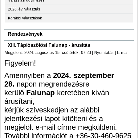
Választási ügyintézés
2026. évi választás
Korábbi választások
Rendezvények
XIII. Tápiószőlősi Falunap - árusítás
Megjelent: 2024. augusztus 15. csütörtök, 07:23
|
Nyomtatás
|
E-mail
Figyelem!
Amennyiben a
2024. szeptember
28.
napon megrendezésre
kerülő
Falunap
keretében kíván
árusítani,
kérjük szíveskedjen az alábbi
jelentkezési lapot kitölteni és a
megjelölt e-mail címre megküldeni.
További információt a +36-30-460-9625