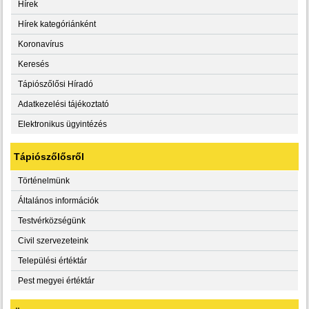
Hírek
Hírek kategóriánként
Koronavírus
Keresés
Tápiószőlősi Híradó
Adatkezelési tájékoztató
Elektronikus ügyintézés
Tápiószőlősről
Történelmünk
Általános információk
Testvérközségünk
Civil szervezeteink
Települési értéktár
Pest megyei értéktár