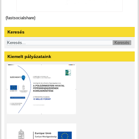
{fastsocialshare}
Keresés
Kiemelt pályázataink