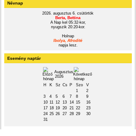
Névnap
2026. augusztus 6. csütörtök
Berta, Bettina
A Nap kel 05:32-kor,
nyugszik 20:20-kor.
Holnap
Ibolya, Afrodité
napja lesz.
Esemény naptár
Augusztus
2026
H
K
Sz
Cs
P
Szo
V
1
2
3
4
5
6
7
8
9
10
11
12
13
14
15
16
17
18
19
20
21
22
23
24
25
26
27
28
29
30
31