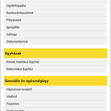
Ügyfélfogadás
Bankszámlaszámok
Pályázatok
Igazgatás
Adóügy
Dokumentumok
Egyházak
Római Katolikus Egyház
Református Egyház
Szociális és egészségügy
Háziorvosi rendelő
Védőnő
Fogorvos
Gyógyszertár