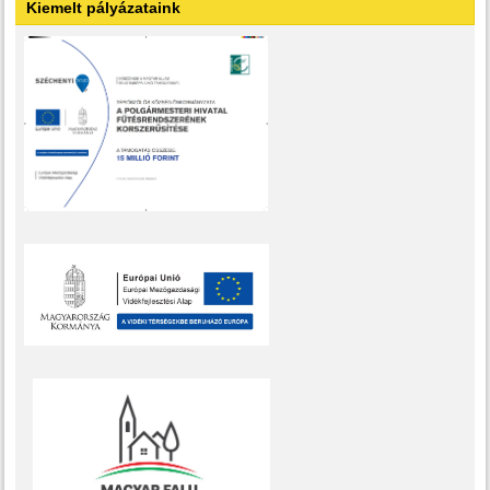
Kiemelt pályázataink