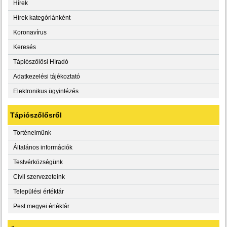
Hírek
Hírek kategóriánként
Koronavírus
Keresés
Tápiószőlősi Híradó
Adatkezelési tájékoztató
Elektronikus ügyintézés
Tápiószőlősről
Történelmünk
Általános információk
Testvérközségünk
Civil szervezeteink
Települési értéktár
Pest megyei értéktár