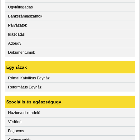
Ügyfélfogadás
Bankszámlaszámok
Pályázatok
Igazgatás
Adóügy
Dokumentumok
Egyházak
Római Katolikus Egyház
Református Egyház
Szociális és egészségügy
Háziorvosi rendelő
Védőnő
Fogorvos
Gyógyszertár