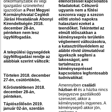
önkormányzatok év végi
ellenőrzéssel kapcsolatos
igazgatási szüneteihez
feladatokat. Célszerű
igazodóan
a Pest Megyei
ugyanis nem a fűtési
Kormányhivatal Ceglédi
szezonra vagy a szezon
Járási Hivatalának
Abonyi
előtti utolsó napokra
Kirendeltségén 2018.
halasztani ezeket a
december 28-án,
teendőket. Tekintettel az
pénteken
nem lesz
elmúlt időszakban a
ügyfélfogadás.
kéményseprés területén
végbement változásokra,
a katasztrófavédelem az
alábbi rövid útmutatóval
A települési ügysegédek
igyekszik segíteni a
ügyfélfogadási rendje
az
lakosságot, ami
alábbiak szerint változik:
tartalmazza a
kéménysepréssel
kapcsolatos legfontosabb
Törtelen 2018. december
tudnivalókat:
27-én, csütörtökön,
Amennyiben
családi
Kőröstetétlenen 2018.
házban él
és a házba nincs
december 28-án,
bejegyezve gazdálkodó
pénteken,
szervezet, akkor a
kéményseprés ingyenes. A
Tápiószőlősön 2019.
kéményseprő akkor jön,
január 02-án, szerdán