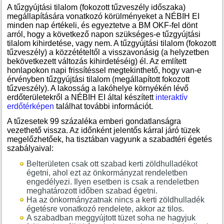
A tűzgyújtási tilalom (fokozott tűzveszély időszaka)
megállapítására vonatkozó körülményeket a NÉBIH EI
minden nap értékeli, és egyeztetve a BM OKF-fel dönt
arról, hogy a következő napon szükséges-e tűzgyújtási
tilalom kihirdetése, vagy nem. A tűzgyújtási tilalom (fokozott
tűzveszély) a közzétételtől a visszavonásig (a helyzetben
bekövetkezett változás kihirdetéséig) él. Az említett
honlapokon napi frissítéssel megtekinthető, hogy van-e
érvényben tűzgyújtási tilalom (megállapított fokozott
tűzveszély). A lakosság a lakóhelye környékén lévő
erdőterületekről a NÉBIH EI által készített
interaktív
erdőtérképen
találhat további információt.
A tűzesetek 99 százaléka emberi gondatlanságra
vezethető vissza. Az időnként jelentős kárral járó tüzek
megelőzhetőek, ha tisztában vagyunk a szabadtéri égetés
szabályaival:
Belterületen csak ott szabad kerti zöldhulladékot
égetni, ahol ezt az önkormányzat rendeletben
engedélyezi. Ilyen esetben is csak a rendeletben
meghatározott időben szabad égetni.
Ha az önkormányzatnak nincs a kerti zöldhulladék
égetésre vonatkozó rendelete, akkor az tilos.
A szabadban meggyújtott tüzet soha ne hagyjuk