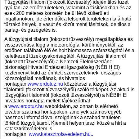
Tűzgyújtási tilalom (fokozott tűzveszély) idején tilos tüzet
gyújtani az erdőterületeken, valamint a fásításokban és az
ezek 200 méteres körzetén belül lévő külterületi
ingatlanokon. Ide értendők a felsorolt területeken található
tűzrakó helyek, a vasút és közút menti fásítások, de tilos a
parlag- és gazégetés is.
A tűzgyújtási tilalom (fokozott tűzveszély) megállapítása és
visszavonása függ a meteorológiai körülményektől, az
erdőben található élő és holt biomassza szárazságától és a
keletkezett tüzek gyakoriságától. A tűzgyújtási tilalomról
(fokozott tűzveszélyről) a Nemzeti Élelmiszerlánc-
biztonsági Hivatal Erdészeti Igazgatóság (NÉBIH EI)
közleményt küld az érintett szervezeteknek, országos
közszolgálati médiának, és hivatalos
honlapján
www.erdotuz.hu
közzéteszi a tűzgyújtási
tilalomról (fokozott tűzveszélyről) szóló térképet. Az aktuális
tűzgyújtási tilalomról (fokozott tűzveszélyről) a NÉBIH EI
hivatalos honlapja mellett tájékozódhat
a
www.erdotuz.hu
weboldalon, az onnan is elérhető
további szakmai honlapokon, amelyek számos egyéb
hasznos információval szolgálnak a szabad területen
történő tűzgyújtásról. Kiemelt helyen teszi közzé a hírt a
katasztrófavédelem is
honlapján:
www.katasztrofavedelem.hu..