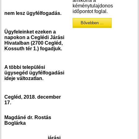
amikorra a
kéménytulajdonos
időpontot foglal.
nem lesz ügyfélfogadás.
Bővebben ...
Ügyfeleinket ezeken a
napokon a Ceglédi Járási
Hivatalban (2700 Cegléd,
Kossuth tér 1.) fogadjuk.
A többi települési
ügysegéd ügyfélfogadási
ideje változatlan.
Cegléd, 2018. december
17.
Magdáné dr. Rostás
Boglárka
járási