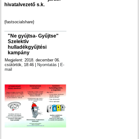
hivatalvezető s.k.
{fastsocialshare}
"Ne gyújtsa- Gyűjtse"
Szelektív
hulladékgyűjtési
kampány
Megjelent: 2018. december 06.
csütörtök, 18:46
|
Nyomtatás
|
E-
mail