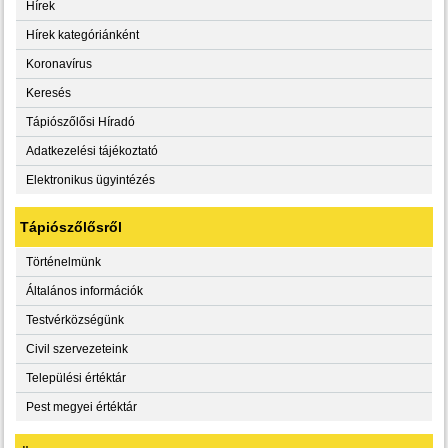
Hírek
Hírek kategóriánként
Koronavírus
Keresés
Tápiószőlősi Híradó
Adatkezelési tájékoztató
Elektronikus ügyintézés
Tápiószőlősről
Történelmünk
Általános információk
Testvérközségünk
Civil szervezeteink
Települési értéktár
Pest megyei értéktár