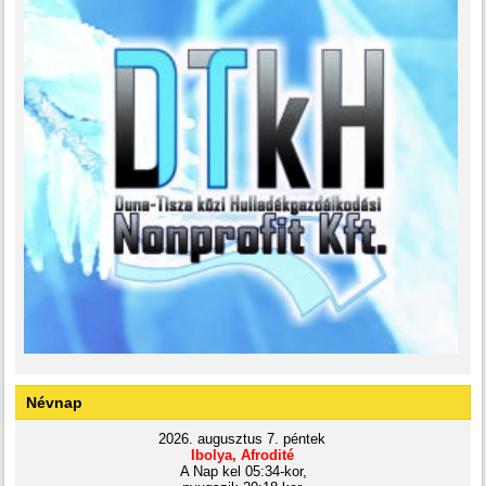
Névnap
2026. augusztus 7. péntek
Ibolya, Afrodité
A Nap kel 05:34-kor,