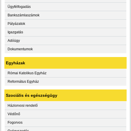
Ügyfélfogadás
Bankszámlaszámok
Pályázatok
Igazgatás
Adóügy
Dokumentumok
Egyházak
Római Katolikus Egyház
Református Egyház
Szociális és egészségügy
Háziorvosi rendelő
Védőnő
Fogorvos
Gyógyszertár