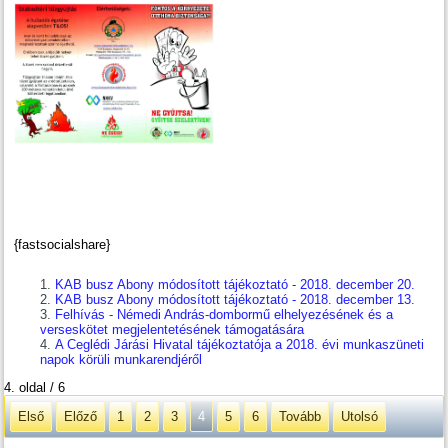
{fastsocialshare}
KAB busz Abony módosított tájékoztató - 2018. december 20.
KAB busz Abony módosított tájékoztató - 2018. december 13.
Felhívás - Némedi András-dombormű elhelyezésének és a
verseskötet megjelentetésének támogatására
A Ceglédi Járási Hivatal tájékoztatója a 2018. évi munkaszüneti
napok körüli munkarendjéről
4. oldal / 6
Első
Előző
1
2
3
4
5
6
Tovább
Utolsó