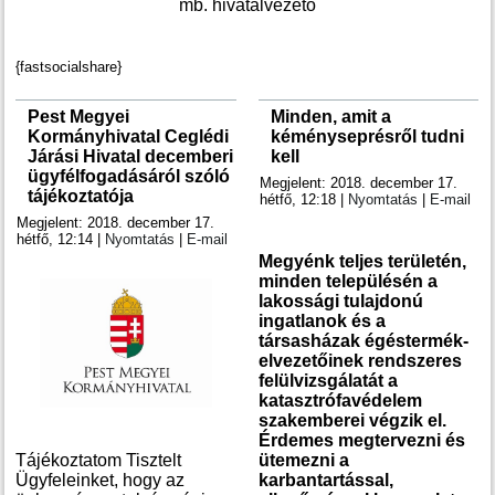
mb. hivatalvezető
{fastsocialshare}
Pest Megyei
Minden, amit a
Kormányhivatal Ceglédi
kéményseprésről tudni
Járási Hivatal decemberi
kell
ügyfélfogadásáról szóló
Megjelent: 2018. december 17.
tájékoztatója
hétfő, 12:18
|
Nyomtatás
|
E-mail
Megjelent: 2018. december 17.
hétfő, 12:14
|
Nyomtatás
|
E-mail
Megyénk teljes területén,
minden településén a
lakossági tulajdonú
ingatlanok és a
társasházak égéstermék-
elvezetőinek rendszeres
felülvizsgálatát a
katasztrófavédelem
szakemberei végzik el.
Érdemes megtervezni és
Tájékoztatom Tisztelt
ütemezni a
Ügyfeleinket, hogy az
karbantartással,