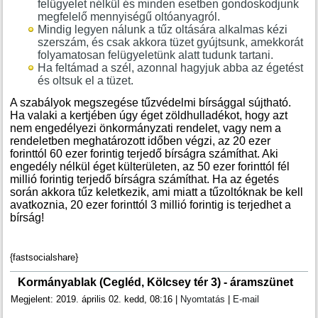
felügyelet nélkül és minden esetben gondoskodjunk
megfelelő mennyiségű oltóanyagról.
Mindig legyen nálunk a tűz oltására alkalmas kézi
szerszám, és csak akkora tüzet gyújtsunk, amekkorát
folyamatosan felügyeletünk alatt tudunk tartani.
Ha feltámad a szél, azonnal hagyjuk abba az égetést
és oltsuk el a tüzet.
A szabályok megszegése tűzvédelmi bírsággal sújtható.
Ha valaki a kertjében úgy éget zöldhulladékot, hogy azt
nem engedélyezi önkormányzati rendelet, vagy nem a
rendeletben meghatározott időben végzi, az 20 ezer
forinttól 60 ezer forintig terjedő bírságra számíthat. Aki
engedély nélkül éget külterületen, az 50 ezer forinttól fél
millió forintig terjedő bírságra számíthat. Ha az égetés
során akkora tűz keletkezik, ami miatt a tűzoltóknak be kell
avatkoznia, 20 ezer forinttól 3 millió forintig is terjedhet a
bírság!
{fastsocialshare}
Kormányablak (Cegléd, Kölcsey tér 3) - áramszünet
Megjelent: 2019. április 02. kedd, 08:16
|
Nyomtatás
|
E-mail