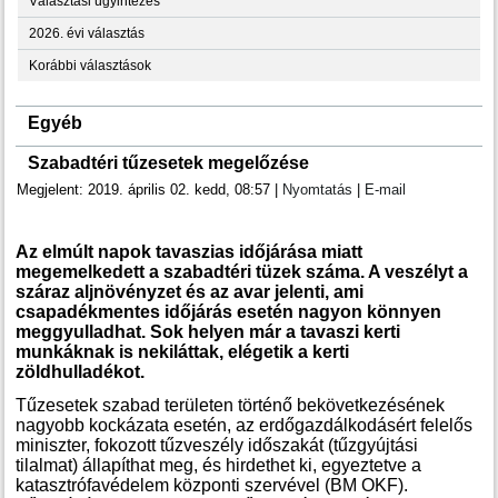
Választási ügyintézés
2026. évi választás
Korábbi választások
Egyéb
Szabadtéri tűzesetek megelőzése
Megjelent: 2019. április 02. kedd, 08:57
|
Nyomtatás
|
E-mail
Az elmúlt napok tavaszias időjárása miatt
megemelkedett a szabadtéri tüzek száma. A veszélyt a
száraz aljnövényzet és az avar jelenti, ami
csapadékmentes időjárás esetén nagyon könnyen
meggyulladhat. Sok helyen már a tavaszi kerti
munkáknak is nekiláttak, elégetik a kerti
zöldhulladékot.
Tűzesetek szabad területen történő bekövetkezésének
nagyobb kockázata esetén, az erdőgazdálkodásért felelős
miniszter, fokozott tűzveszély időszakát (tűzgyújtási
tilalmat) állapíthat meg, és hirdethet ki, egyeztetve a
katasztrófavédelem központi szervével (BM OKF).