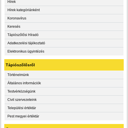
Hírek
Hírek kategóriánként
Koronavírus
Keresés
Tápiószőlősi Híradó
Adatkezelési tájékoztató
Elektronikus ügyintézés
Tápiószőlősről
Történelmünk
Általános információk
Testvérközségünk
Civil szervezeteink
Települési értéktár
Pest megyei értéktár