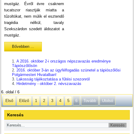
mustgáz. Évről évre csaknem
tucatszor riasztják miatta a
tűzoltókat, nem múlik el esztendő
tragédia nélkül, tavaly
Szekszárdon szedett áldozatot a
mustgáz.
Bővebben ...
A 2016. október 2-i országos népszavazás eredménye
Tápiószőlősön
2016. október 3-án az ügyfélfogadás szünetel a tápiószőlősi
Polgármesteri Hivatalban!
Lakosság tájékoztatása a fűtési szezonról
Hirdetmény - október 2. névszavazás
6. oldal / 6
Első
Előző
1
2
3
4
5
6
Tovább
Utolsó
Keresés