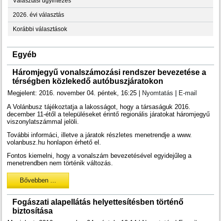
Választási ügyintézés
2026. évi választás
Korábbi választások
Egyéb
Háromjegyű vonalszámozási rendszer bevezetése a
térségben közlekedő autóbuszjáratokon
Megjelent: 2016. november 04. péntek, 16:25
|
Nyomtatás
|
E-mail
A Volánbusz tájékoztatja a lakosságot, hogy a társaságuk 2016.
december 11-étől a településeket érintő regionális járatokat háromjegyű
viszonylatszámmal jelöli.
További informáci, illetve a járatok részletes menetrendje a www.
volanbusz.hu honlapon érhető el.
Fontos kiemelni, hogy a vonalszám bevezetésével egyidejűleg a
menetrendben nem történik változás.
Bővebben ...
Fogászati alapellátás helyettesítésben történő
biztosítása