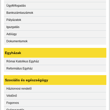
Ügyfélfogadás
Bankszámlaszámok
Pályázatok
Igazgatás
Adóügy
Dokumentumok
Egyházak
Római Katolikus Egyház
Református Egyház
Szociális és egészségügy
Háziorvosi rendelő
Védőnő
Fogorvos
Gyógyszertár