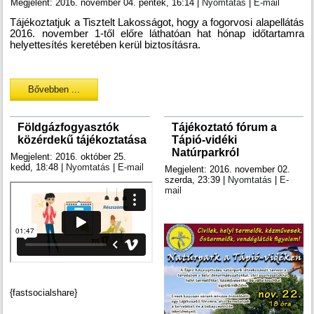
Megjelent: 2016. november 04. péntek, 16:14
|
Nyomtatás
|
E-mail
Tájékoztatjuk a Tisztelt Lakosságot, hogy a fogorvosi alapellátás
2016. november 1-től előre láthatóan hat hónap időtartamra
helyettesítés keretében kerül biztosításra.
Bővebben ...
Földgázfogyasztók
Tájékoztató fórum a
közérdekű tájékoztatása
Tápió-vidéki
Natúrparkról
Megjelent: 2016. október 25.
kedd, 18:48
|
Nyomtatás
|
E-mail
Megjelent: 2016. november 02.
szerda, 23:39
|
Nyomtatás
|
E-
mail
{fastsocialshare}