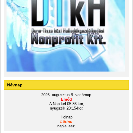
Névnap
2026. augusztus 9. vasárnap
Emőd
A Nap kel 05:36-kor,
nyugszik 20:15-kor.
Holnap
Lőrinc
napja lesz.