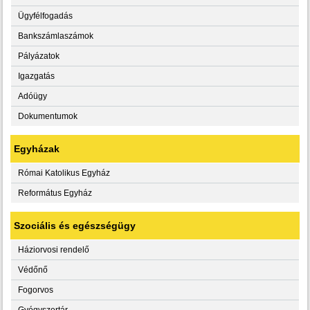
Ügyfélfogadás
Bankszámlaszámok
Pályázatok
Igazgatás
Adóügy
Dokumentumok
Egyházak
Római Katolikus Egyház
Református Egyház
Szociális és egészségügy
Háziorvosi rendelő
Védőnő
Fogorvos
Gyógyszertár