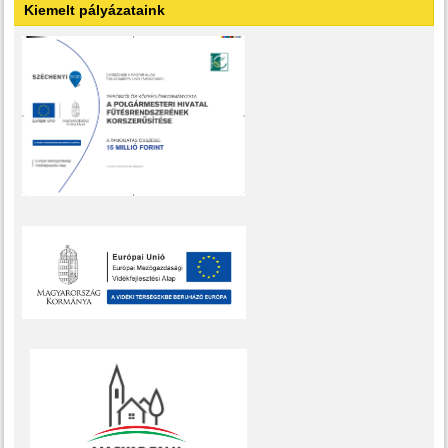
Kiemelt pályázataink