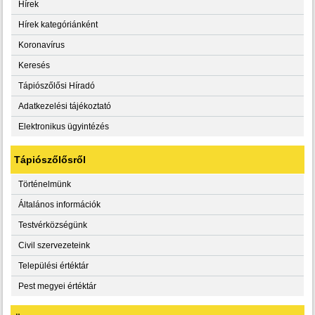
Hírek
Hírek kategóriánként
Koronavírus
Keresés
Tápiószőlősi Híradó
Adatkezelési tájékoztató
Elektronikus ügyintézés
Tápiószőlősről
Történelmünk
Általános információk
Testvérközségünk
Civil szervezeteink
Települési értéktár
Pest megyei értéktár