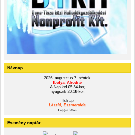
Névnap
2026. augusztus 7. péntek
Ibolya, Afrodité
A Nap kel 05:34-kor,
nyugszik 20:18-kor.
Holnap
László, Eszmeralda
napja lesz.
Esemény naptár