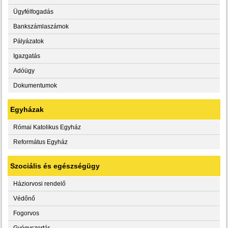
Ügyfélfogadás
Bankszámlaszámok
Pályázatok
Igazgatás
Adóügy
Dokumentumok
Egyházak
Római Katolikus Egyház
Református Egyház
Szociális és egészségügy
Háziorvosi rendelő
Védőnő
Fogorvos
Gyógyszertár