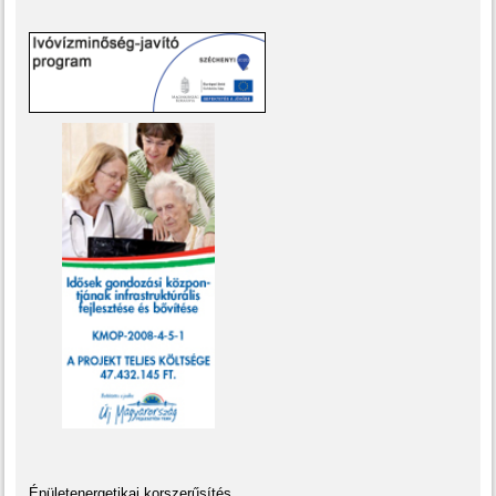
„Épületenergetikai korszerűsítés