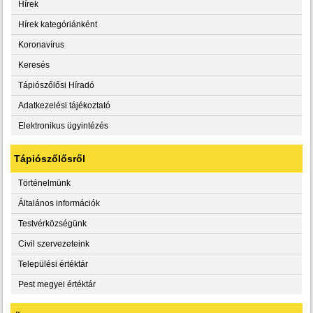
Hírek
Hírek kategóriánként
Koronavírus
Keresés
Tápiószőlősi Híradó
Adatkezelési tájékoztató
Elektronikus ügyintézés
Tápiószőlősről
Történelmünk
Általános információk
Testvérközségünk
Civil szervezeteink
Települési értéktár
Pest megyei értéktár