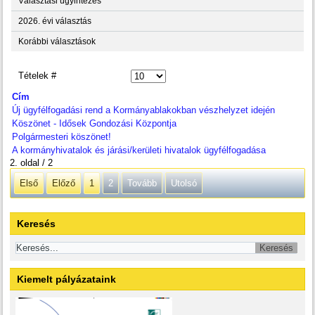
Választási ügyintézés
2026. évi választás
Korábbi választások
Tételek #
Cím
Új ügyfélfogadási rend a Kormányablakokban vészhelyzet idején
Köszönet - Idősek Gondozási Központja
Polgármesteri köszönet!
A kormányhivatalok és járási/kerületi hivatalok ügyfélfogadása
2. oldal / 2
Első
Előző
1
2
Tovább
Utolsó
Keresés
Kiemelt pályázataink