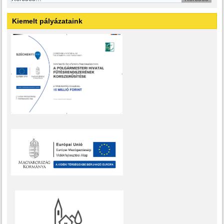
Kiemelt pályázataink