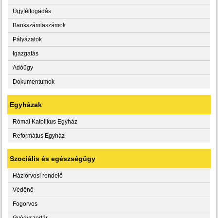
Ügyfélfogadás
Bankszámlaszámok
Pályázatok
Igazgatás
Adóügy
Dokumentumok
Egyházak
Római Katolikus Egyház
Református Egyház
Szociális és egészségügy
Háziorvosi rendelő
Védőnő
Fogorvos
Gyógyszertár