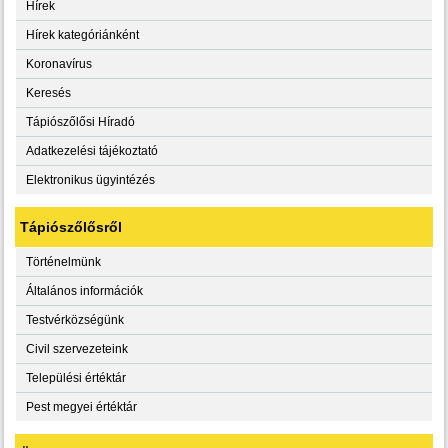
Hírek
Hírek kategóriánként
Koronavírus
Keresés
Tápiószőlősi Híradó
Adatkezelési tájékoztató
Elektronikus ügyintézés
Tápiószőlősről
Történelmünk
Általános információk
Testvérközségünk
Civil szervezeteink
Települési értéktár
Pest megyei értéktár