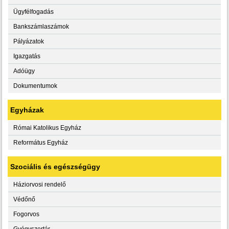
Ügyfélfogadás
Bankszámlaszámok
Pályázatok
Igazgatás
Adóügy
Dokumentumok
Egyházak
Római Katolikus Egyház
Református Egyház
Szociális és egészségügy
Háziorvosi rendelő
Védőnő
Fogorvos
Gyógyszertár