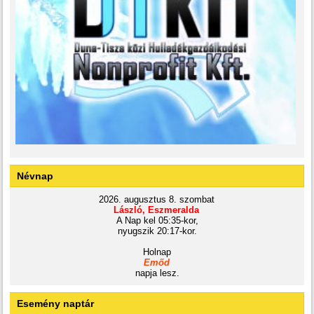
Névnap
2026. augusztus 8. szombat
László, Eszmeralda
A Nap kel 05:35-kor,
nyugszik 20:17-kor.
Holnap
Emőd
napja lesz.
Esemény naptár