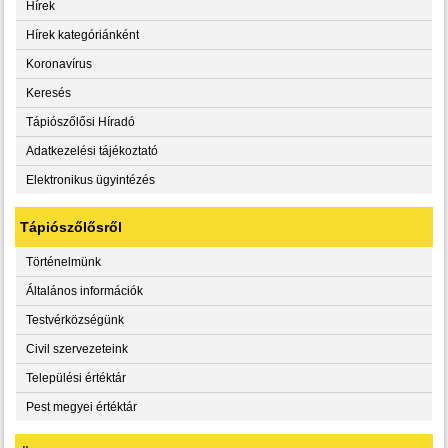
Hírek
Hírek kategóriánként
Koronavírus
Keresés
Tápiószőlősi Híradó
Adatkezelési tájékoztató
Elektronikus ügyintézés
Tápiószőlősről
Történelmünk
Általános információk
Testvérközségünk
Civil szervezeteink
Települési értéktár
Pest megyei értéktár