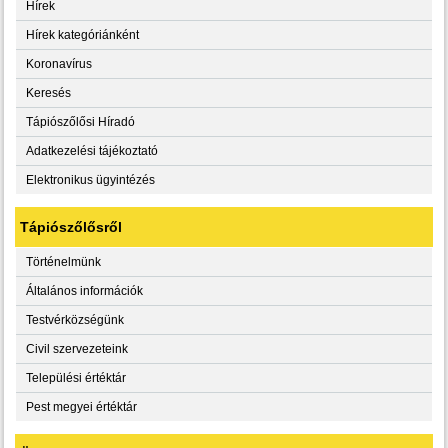
Hírek
Hírek kategóriánként
Koronavírus
Keresés
Tápiószőlősi Híradó
Adatkezelési tájékoztató
Elektronikus ügyintézés
Tápiószőlősről
Történelmünk
Általános információk
Testvérközségünk
Civil szervezeteink
Települési értéktár
Pest megyei értéktár