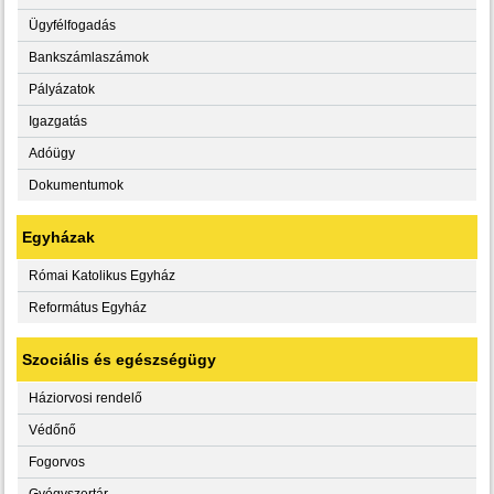
Ügyfélfogadás
Bankszámlaszámok
Pályázatok
Igazgatás
Adóügy
Dokumentumok
Egyházak
Római Katolikus Egyház
Református Egyház
Szociális és egészségügy
Háziorvosi rendelő
Védőnő
Fogorvos
Gyógyszertár