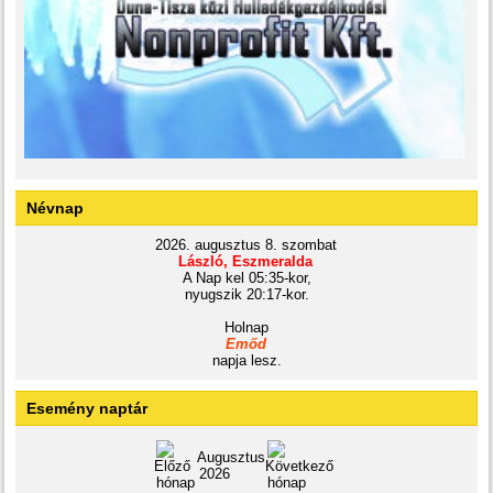
Névnap
2026. augusztus 8. szombat
László, Eszmeralda
A Nap kel 05:35-kor,
nyugszik 20:17-kor.
Holnap
Emőd
napja lesz.
Esemény naptár
Augusztus
2026