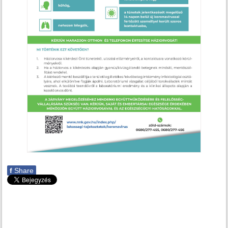
f
Share