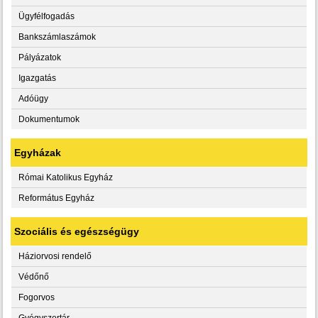
Ügyfélfogadás
Bankszámlaszámok
Pályázatok
Igazgatás
Adóügy
Dokumentumok
Egyházak
Római Katolikus Egyház
Református Egyház
Szociális és egészségügy
Háziorvosi rendelő
Védőnő
Fogorvos
Gyógyszertár