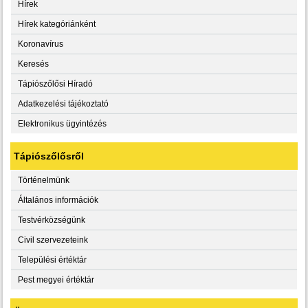
Hírek
Hírek kategóriánként
Koronavírus
Keresés
Tápiószőlősi Híradó
Adatkezelési tájékoztató
Elektronikus ügyintézés
Tápiószőlősről
Történelmünk
Általános információk
Testvérközségünk
Civil szervezeteink
Települési értéktár
Pest megyei értéktár