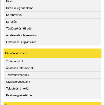
Hírek
Hírek kategóriánként
Koronavírus
Keresés
Tápiószőlősi Híradó
Adatkezelési tájékoztató
Elektronikus ügyintézés
Tápiószőlősről
Történelmünk
Általános információk
Testvérközségünk
Civil szervezeteink
Települési értéktár
Pest megyei értéktár