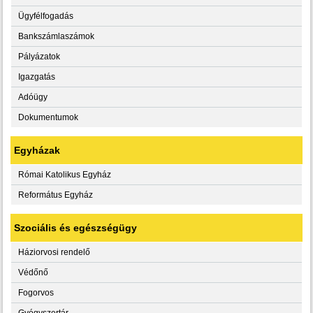
Ügyfélfogadás
Bankszámlaszámok
Pályázatok
Igazgatás
Adóügy
Dokumentumok
Egyházak
Római Katolikus Egyház
Református Egyház
Szociális és egészségügy
Háziorvosi rendelő
Védőnő
Fogorvos
Gyógyszertár