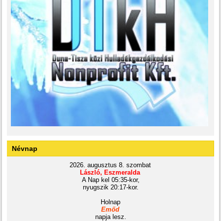
Névnap
2026. augusztus 8. szombat
László, Eszmeralda
A Nap kel 05:35-kor,
nyugszik 20:17-kor.
Holnap
Emőd
napja lesz.