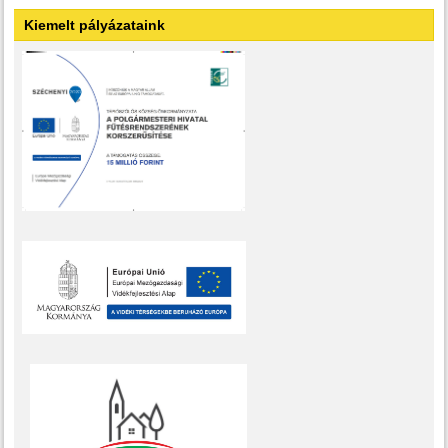
Kiemelt pályázataink