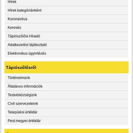
Hírek
Hírek kategóriánként
Koronavírus
Keresés
Tápiószőlősi Híradó
Adatkezelési tájékoztató
Elektronikus ügyintézés
Tápiószőlősről
Történelmünk
Általános információk
Testvérközségünk
Civil szervezeteink
Települési értéktár
Pest megyei értéktár