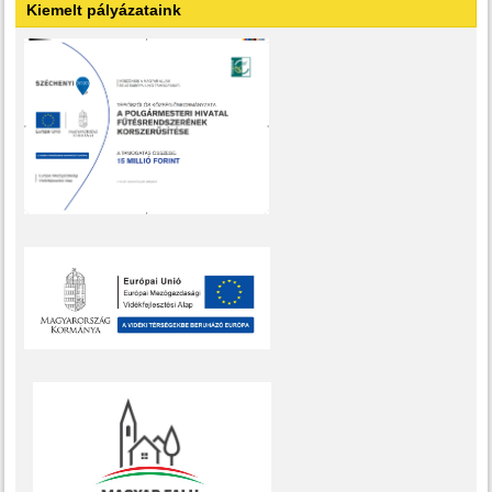
Kiemelt pályázataink