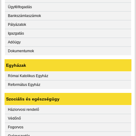
Ügyfélfogadás
Bankszámlaszámok
Pályázatok
Igazgatás
Adóügy
Dokumentumok
Egyházak
Római Katolikus Egyház
Református Egyház
Szociális és egészségügy
Háziorvosi rendelő
Védőnő
Fogorvos
Gyógyszertár