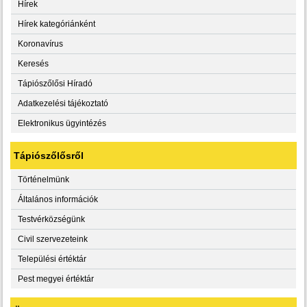
Hírek
Hírek kategóriánként
Koronavírus
Keresés
Tápiószőlősi Híradó
Adatkezelési tájékoztató
Elektronikus ügyintézés
Tápiószőlősről
Történelmünk
Általános információk
Testvérközségünk
Civil szervezeteink
Települési értéktár
Pest megyei értéktár