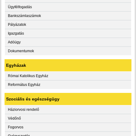
Ügyfélfogadás
Bankszámlaszámok
Pályázatok
Igazgatás
Adóügy
Dokumentumok
Egyházak
Római Katolikus Egyház
Református Egyház
Szociális és egészségügy
Háziorvosi rendelő
Védőnő
Fogorvos
Gyógyszertár