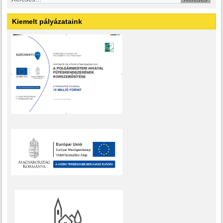
Kiemelt pályázataink